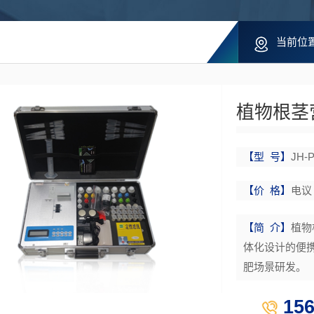
当前位
植物根茎营
【型 号】
JH-
【价 格】
电议
【简 介】
植物
体化设计的便
肥场景研发。
15