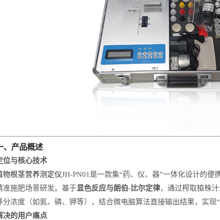
一、产品概述
定位与核心技术
植物根茎营养测定仪
JH-PN01
是一款集
“
药、仪、器
”
一体化设计的便
精准施肥场景研发。基于
显色反应与朗伯
-
比尔定律
，通过榨取植株汁
养分浓度（如氮、磷、钾等），结合微电脑算法直接输出结果，实现
“
解决的用户痛点