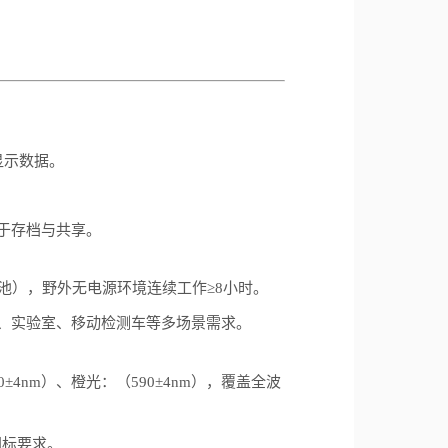
显示数据。
于存档与共享。
池），野外无电源环境连续工作
≥8
小时。
、实验室、移动检测车等多场景需求。
0±4nm
）
、橙光：（
590
±
4nm
）
，覆盖全波
国标要求。