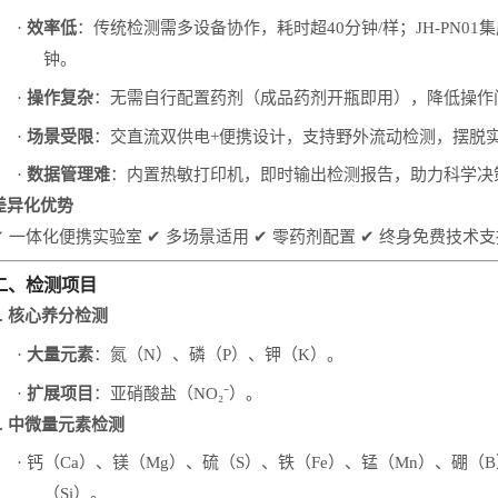
·
效率低
：传统检测需多设备协作，耗时超
40
分钟
/
样；
JH-PN01
集
钟。
·
操作复杂
：无需自行配置药剂（成品药剂开瓶即用），降低操作
·
场景受限
：交直流双供电
+
便携设计，支持野外流动检测，摆脱
·
数据管理难
：内置热敏打印机，即时输出检测报告，助力科学决
差异化优势
✔
一体化便携实验室
✔
多场景适用
✔
零药剂配置
✔
终身免费技术支
二、检测项目
.
核心养分检测
·
大量元素
：氮（
N
）、磷（
P
）、钾（
K
）。
·
扩展项目
：亚硝酸盐（
NO₂⁻
）。
.
中微量元素检测
·
钙（
Ca
）、镁（
Mg
）、硫（
S
）、铁（
Fe
）、锰（
Mn
）、硼（
B
（
Si
）。