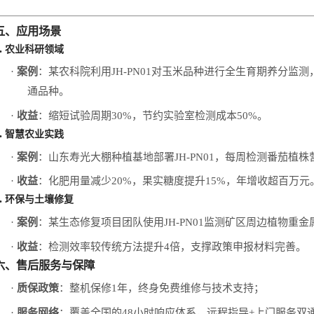
五、应用场景
.
农业科研领域
·
案例
：某农科院利用
JH-PN01
对玉米品种进行全生育期养分监测
通品种。
·
收益
：缩短试验周期
30%
，节约实验室检测成本
50%
。
.
智慧农业实践
·
案例
：山东寿光大棚种植基地部署
JH-PN01
，每周检测番茄植株
·
收益
：化肥用量减少
20%
，果实糖度提升
15%
，年增收超百万元
.
环保与土壤修复
·
案例
：某生态修复项目团队使用
JH-PN01
监测矿区周边植物重金
·
收益
：检测效率较传统方法提升
4
倍，支撑政策申报材料完善。
六、售后服务与保障
·
质保政策
：整机保修
1
年，终身免费维修与技术支持；
·
服务网络
：覆盖全国的
48
小时响应体系，远程指导
+
上门服务双