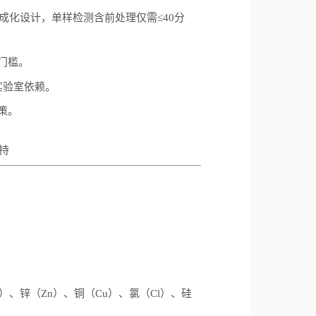
成化设计，单样检测含前处理仅需
≤40
分
门槛。
实验室依赖。
策。
持
）、锌（
Zn
）、铜（
Cu
）、氯（
Cl
）、硅