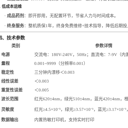
4. 低成本运维
·
成品药剂
：即开即用，无配置环节，节省人力与时间成本。
·
终身服务
：整机质保
1
年，终身免费维修
+
技术指导，降低后期投
四、
技术参数
类别
参数详情
电源
交流电：
180V-240V，50Hz；直流电：7-9V
量程
0.001~9999（分辨率0.001）
稳定性
三分钟内漂移＜
0.003
线性误差
＜
0.003
重复性误差
＜
0.005
波长范围
红光
620±4nm，绿光510±4nm，蓝光420±4nm，橙
灵敏度
红光
≥4.5×10
⁻⁵
，绿光
≥3.57×10
⁻
³，蓝光≥3.17×10
⁻
³
数据输出
内置热敏打印机，支持实时打印