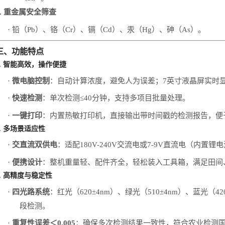
.
重金属安全筛查
·
铅（
Pb
）、铬（
Cr
）、镉（
Cd
）、汞（
Hg
）、砷（
As
）。
三、功能特点
1. 智能高效，操作便捷
·
微电脑控制
：自动计算浓度，避免人为误差；
7
英寸液晶屏实时
·
快速检测
：单次检测
≤40
分钟，支持多项目批量处理。
·
一键打印
：内置热敏打印机，直接输出带时间戳的检测报告，便
2. 多场景适应性
·
交直流双供电
：适配
180V
-
240V
交流电或
7
-
9V
直流电（内置锂电
·
便携设计
：整机重量轻、配件齐全，轻松装入工具箱，满足田间
3. 高精度与稳定性
·
四
光路系统
：红光（
620±4nm
）、绿光（
510±4nm
）、蓝光（
42
段检测。
·
重复性误差＜
0.005
：确保多次检测结果一致性，符合农业检测