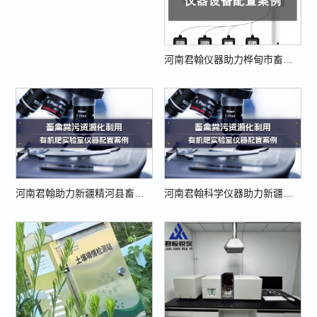
河南君翰仪器助力桦甸市畜禽粪污集中收集点工程建设
河南君翰助力新疆精河县畜禽粪污资源化利用项目
河南君翰科学仪器助力新疆轮台县畜禽粪污资源化利用整县推进项目