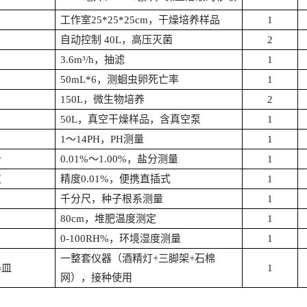
工作室
25*25*25cm，干燥培养样品
1
自动控制
40L，高压灭菌
2
3.6m³/h，抽滤
1
50mL*6，测蛔虫卵死亡率
1
150L，微生物培养
2
50L，真空干燥样品，含真空泵
1
1～14PH，PH测量
1
计
0.01%～1.00%，盐分测量
1
仪
精度
0.01%，便携直插式
1
千分尺，种子根系测量
1
80cm，堆肥温度测定
1
0-100RH%，环境湿度测量
1
一整套仪器（酒精灯
+三脚架+石棉
器皿
1
网），接种使用