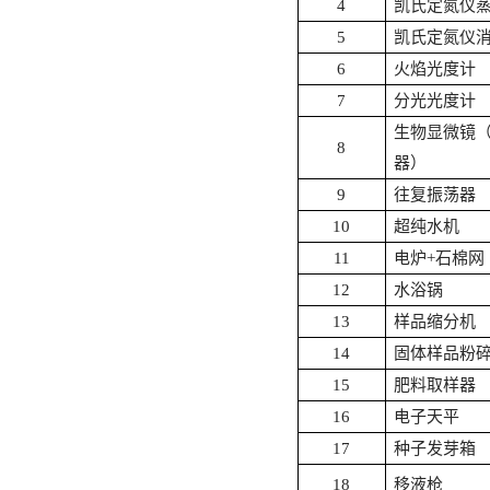
4
凯氏定氮仪
5
凯氏定氮仪
6
火焰光度计
7
分光光度计
生物显微镜
8
器）
9
往复振荡器
10
超纯水机
11
电炉
+石棉网
12
水浴锅
13
样品缩分机
14
固体样品粉
15
肥料取样器
16
电子天平
17
种子发芽箱
18
移液枪