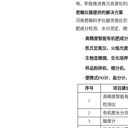
地，积极推进粪污资源化利
君翰仪器提供的解决方案
河南君翰科学仪器凭借在农
肥成分检测、水分测定、微
·
高精度智能有机肥成
·
凯氏定氮仪、火焰光
·
生物显微镜、生化培
·
样品粉碎机、缩分机
·
便携式
PH计、盐分计
序号
项目建
高精度智能
1
检测仪
2
有机肥水分
3
酸度计