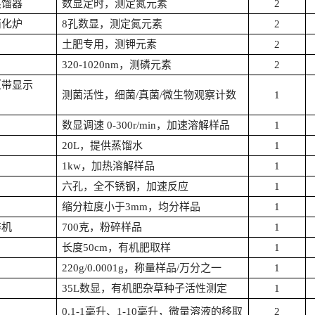
蒸馏器
数显定时，测定氮元素
2
消化炉
8孔数显，测定氮元素
2
土肥专用，测钾元素
2
320-1020nm，测磷元素
2
（带显示
测菌活性，细菌
/真菌/微生物观察计数
1
数显调速
0-300r/min，加速溶解样品
1
20L，提供蒸馏水
1
1kw，加热溶解样品
1
六孔，全不锈钢，加速反应
1
缩分粒度小于
3mm，均分样品
1
碎机
700克，粉碎样品
1
长度
50cm，有机肥取样
1
220g/0.0001g，称量样品/万分之一
1
35L数显，有机肥杂草种子活性测定
1
0.1-1毫升、1-10毫升，微量溶液的移取
2