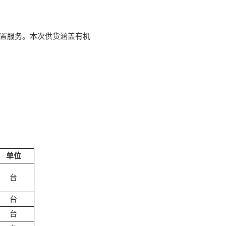
置服务。本次供货涵盖有机
；
单位
台
台
台