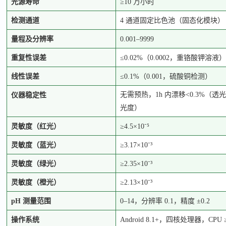
光源寿命
≥10 万小时
检测通道
4 通道固定比色池（固态化模块）
量程及分辨率
0.001–9999
重复性误差
≤0.02%（0.0002，重铬酸钾溶液）
线性误差
≤0.1%（0.001，硫酸铜检测）
无需预热，
1h 内漂移<0.3%（透光
仪器稳定性
光度）
灵敏度（红光）
≥4.5×10⁻⁵
灵敏度（蓝光）
≥3.17×10⁻³
灵敏度（绿光）
≥2.35×10⁻³
灵敏度（橙光）
≥2.13×10⁻³
pH 测量范围
0–14，分辨率 0.1，精度 ±0.2
操作系统
Android 8.1+，四核处理器，CPU ≥