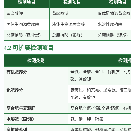
检测项目
检测项目
检测项目
黄腐酸钾
黄腐酸钠
固体矿物源黄腐酸
固体生物源黄腐酸
液体生物源黄腐酸
水溶性腐植酸
总腐植酸（风化煤）
总腐植酸（褐煤）
总腐植酸（泥炭）
4.2 可扩展检测项目
检测类别
检测
全氮、全磷、全钾、有机质、有
有机肥养分
磷、速效钾
铵态氮、硝态氮、尿素氮、缩二
化肥养分
肥钾、有效钾
复合肥与复混肥
复合肥全氮
/全磷/全钾/硝氮，有
水溶肥（固
/液）
氮、磷、钾、硝氮
腐植酸系列
水溶腐植酸、游离腐植酸、总腐