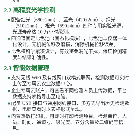
2.2 高精度光学检测
●
配备红光（
680±2nm）、蓝光（420±2nm）、绿光
（510±2nm）、橙光（590±4nm）四种专用实验光源，
光源寿命达 10 万小时级别。
●
四通道固定比色池（固态化模块），比色池与仪器一体
化设计，无机械位移及磨损，消除机械位移误差。
●
比色槽科学紧凑设计，有效避免漏光干扰，保证检测精
度与结果准确性。
2.3 智能数据管理
●
支持无线
WiFi 及有线网口双模式联网，检测数据可实时
上传至专属云农业数据中心。
●
企业专属云账户，可查看不同检测人员上传数据，平台
数据支持表格导出至电脑。
●
配备
USB 接口与通用网线接口，多方式导出历史检测数
据，电脑查看时以表格形式呈现。
●
内置热敏打印机，可即时打印检测项目、检测单位、人
员、时间、通道号、吸光度、养分含量及二维码等信
息。