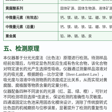
黄腐酸系列
固体矿源、固体生物源、液体矿
中微量元素（有效态）
钙、镁、硫、铁、锰、硼、锌、
中微量元素（总量）
钙、镁、硫、铁、锰、硼、锌、
重金属
铅、砷、镉、铬、汞
五、检测原理
本仪器基于分光光度法（比色法）原理进行检测。待测样品
经前处理后，与特定显色剂反应生成有色化合物，该化合物
对特定波长的光产生选择性吸收。仪器通过测量样品溶液对
光的吸光度，根据朗伯
—比尔定律（Beer-Lambert Law），
吸光度与溶液中待测物质的浓度成正比关系，从而实现对黄
腐酸、腐植酸等物质含量的定量分析。
仪器配备四种不同波长的光源（红、蓝、绿、橙），可针对
不同检测项目选择*佳波长，保证检测的准确性与灵敏度。
四通道固定比色池采用固态化模块设计，消除了传统旋转式
比色皿的机械磨损与位移误差，显著提升了检测的重复性与