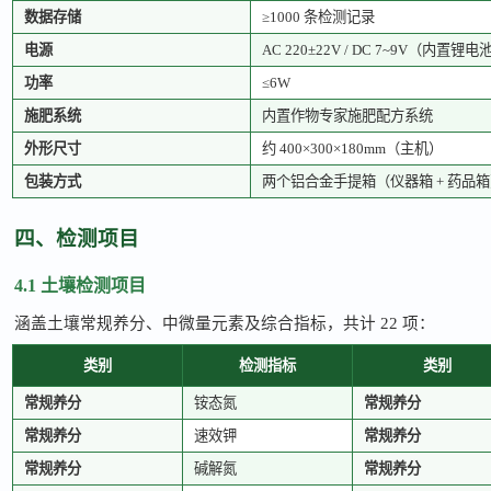
数据存储
≥1000 条检测记录
电源
AC 220±22V / DC 7~9V（内置锂电
功率
≤6W
施肥系统
内置作物专家施肥配方系统
外形尺寸
约
400×300×180mm（主机）
包装方式
两个铝合金手提箱（仪器箱
+ 药品
四、检测项目
4.1 土壤检测项目
涵盖土壤常规养分、中微量元素及综合指标，共计
22 项：
类别
检测指标
类别
常规养分
铵态氮
常规养分
常规养分
速效钾
常规养分
常规养分
碱解氮
常规养分