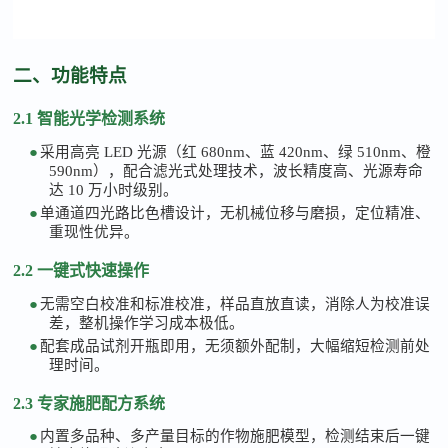
二、功能特点
2.1 智能光学检测系统
●
采用高亮
LED 光源（红 680nm、蓝 420nm、绿 510nm、橙
590nm），配合滤光式处理技术，波长精度高、光源寿命
达 10 万小时级别。
●
单通道四光路比色槽设计，无机械位移与磨损，定位精准、
重现性优异。
2.2 一键式快速操作
●
无需空白校准和标准校准，样品直放直读，消除人为校准误
差，整机操作学习成本极低。
●
配套成品试剂开瓶即用，无须额外配制，大幅缩短检测前处
理时间。
2.3 专家施肥配方系统
●
内置多品种、多产量目标的作物施肥模型，检测结束后一键