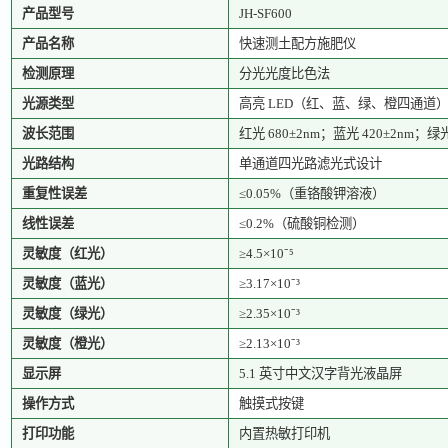
产品型号
JH-SF600
产品名称
快速测土配方施肥仪
检测原理
分光光度比色法
光源类型
高亮
LED（红、蓝、绿、橙四通道
波长范围
红光
680±2nm；蓝光 420±2nm；绿光
光路结构
单通道四光路滤光式设计
重复性误差
≤0.05%（重铬酸钾溶液）
线性误差
≤0.2%（硫酸铜检测）
灵敏度（红光）
≥4.5×10⁻⁵
灵敏度（蓝光）
≥3.17×10⁻³
灵敏度（绿光）
≥2.35×10⁻³
灵敏度（橙光）
≥2.13×10⁻³
显示屏
5.1 英寸中文汉字背光液晶屏
操作方式
触摸式按键
打印功能
内置热敏打印机