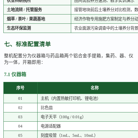
农业科研院所
田间试验养分速测、教学实训演示
土地流转
/ 托管服务
接管地块前后土壤养分对比检测，
烟草
/ 茶叶 / 果蔬基地
经济作物专用施肥方案制定与养分
生态环保监测
农业面源污染调查中的土壤养分背
七、标准配置清单
整机配置分为仪器箱与药品箱两个铝合金手提箱，集药、器、仪
为一体，开箱即用：
7.1 仪器箱
序号
名称
01
主机（内置热敏打印机、锂电池）
02
比色皿
03
电子天平（
100g / 0.01g）
04
电源适配器
05
刻度吸管（
1mL、5mL、10mL）