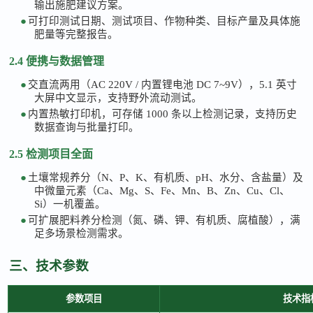
输出施肥建议方案。
●
可打印测试日期、测试项目、作物种类、目标产量及具体施
肥量等完整报告。
2.4 便携与数据管理
●
交直流两用（
AC 220V / 内置锂电池 DC 7~9V），5.1 英寸
大屏中文显示，支持野外流动测试。
●
内置热敏打印机，可存储
1000 条以上检测记录，支持历史
数据查询与批量打印。
2.5 检测项目全面
●
土壤常规养分（
N、P、K、有机质、pH、水分、含盐量）及
中微量元素（Ca、Mg、S、Fe、Mn、B、Zn、Cu、Cl、
Si）一机覆盖。
●
可扩展肥料养分检测（氮、磷、钾、有机质、腐植酸），满
足多场景检测需求。
三、技术参数
参数项目
技术指