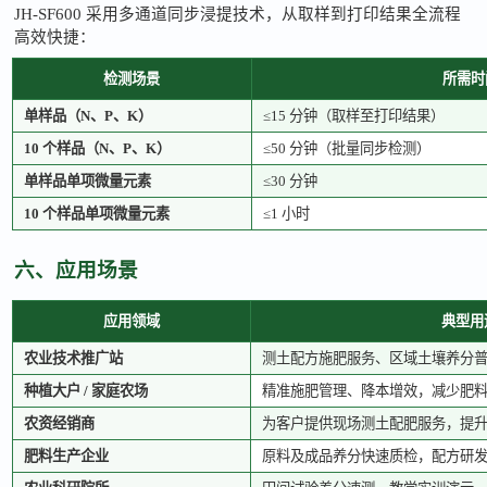
JH-SF600 采用多通道同步浸提技术，从取样到打印结果全流程
高效快捷：
检测场景
所需时
单样品（
N、P、K）
≤15 分钟（取样至打印结果）
10 个样品（N、P、K）
≤50 分钟（批量同步检测）
单样品单项微量元素
≤30 分钟
10 个样品单项微量元素
≤1 小时
六、应用场景
应用领域
典型用
农业技术推广站
测土配方施肥服务、区域土壤养分
种植大户
/ 家庭农场
精准施肥管理、降本增效，减少肥
农资经销商
为客户提供现场测土配肥服务，提
肥料生产企业
原料及成品养分快速质检，配方研