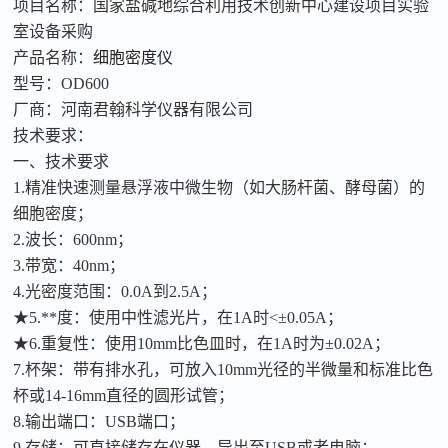
项目名称：国家盐碱地综合利用技术创新中心建设项目实验
室设备采购
产品名称：
细胞密度仪
型号：
OD600
厂商：河南君翰科学仪器有限公司
技术要求：
一、技术要求
1.
精准快速
测量悬浮液中微生物（如大肠杆菌、酵母菌）的
细胞密度；
2.波长：600nm；
3.带宽：40nm；
4.光密度范围：0.0A到2.5A；
★
5.**度：使用中性滤光片，在1A时<±0.05A；
★
6.重复性：使用10mm比色皿时，在1A时为±0.02A；
7.杯架：带有排水孔，可放入10mm光径的半微量和标准比色
杯或14-16mm直径的圆形试管；
8.输出端口：USB端口；
9.存储：可直接储存在仪器，导出至USB或者电脑；