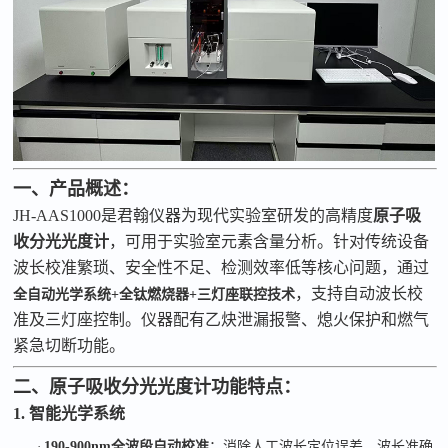
一、产品概述：
JH-AAS1000是君翰仪器为现代实验室研发的高精度
原子吸
收分光光度计
，可用于实验室元素含量分析。针对传统设备
波长校准繁琐、安全性不足、检测效率低等核心问题，通过
，支持自动波长校
全自动光学系统
+全钛燃烧器+三灯座联控技术
准及三灯座控制。
仪器配有乙炔泄漏报警、熄火保护和燃气
紧急切断功能。
二、
原子吸收分光光度计
功能特点：
1. 智能光学系统
·
190-900nm全波段自动校准
：消除人工波长定位误差，
波长准确