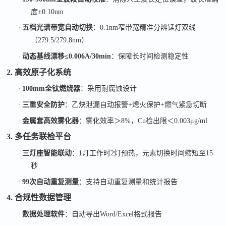
度±0.10nm
·
五档光谱带宽自动切换
：
0.1nm窄带宽精准分辨锰灯双线
（279.5/279.8nm）
·
动态基线漂移
≤0.006A/30min
：保障长时间检测稳定性
2. 高效原子化系统
·
100mm全钛燃烧器
：采用耐腐蚀设计
·
三重安全防护
：乙炔泄漏自动报警
+熄火保护+燃气紧急切断
·
金属套高效雾化器
：雾化效率＞
8%，Cu检出限＜0.003μg/ml
3. 多任务联检平台
·
三灯座智能联动
：
1灯工作时2灯预热，元素切换时间缩短至15
秒
·
99次自动重复测量
：支持自动重复测量和统计报告
4. 合规性数据管理
·
数据处理软件
：自动导出
Word/Excel格式报告