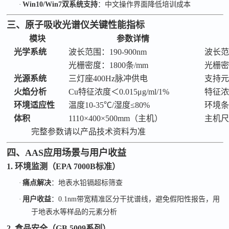
·
Win10/Win7双系统支持
：中文操作界面降低培训成本
三、
原子吸收光谱仪
关键性能指标
模块
参数详情
光学系统
波长范围：
190-900nm
波长
光栅密度：
1800条/mm
光栅
光源系统
三灯座
400Hz脉冲供电
支持
火焰分析
Cu特征浓度＜0.015μg/ml/1%
特征
环境适应性
温度
10-35℃/湿度≤80%
环境
体积
1110×400×500mm（主机）
主机
完整参数请以产品技术资料为准
四、
AAS
应用场景与用户收益
1. 环境监测（EPA 7000B标准）
·
痛点解决
：地表水铅镉超标筛查
·
用户收益
：
0.1nm带宽精准区分干扰谱线，避免假阳性报告，用
于地表水等样品的元素分析
2. 食品安全（GB 5009系列）