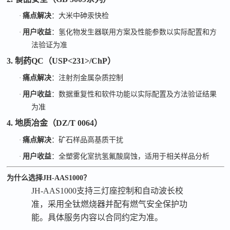
·
痛点解决
：大米中砷汞快检
·
用户收益
：氢化物发生器联用方案及性能参数以实际配置和方
法验证为准
3. 制药QC（USP<231>/ChP）
·
痛点解决
：注射剂金属杂质控制
·
用户收益
：
数据重复性和软件功能以实际配置及方法验证结果
为准
4. 地质冶金（DZ/T 0064）
·
痛点解决
：矿石样品高基质干扰
·
用户收益
：全塑雾化室抗氢氟酸腐蚀，适用于相关样品分析
为什么选择
JH-AAS1000？
JH-AAS1000支持三灯座控制和自动波长校
准，采用全钛燃烧器并配有燃气安全保护功
能。具体服务内容以合同约定为准。