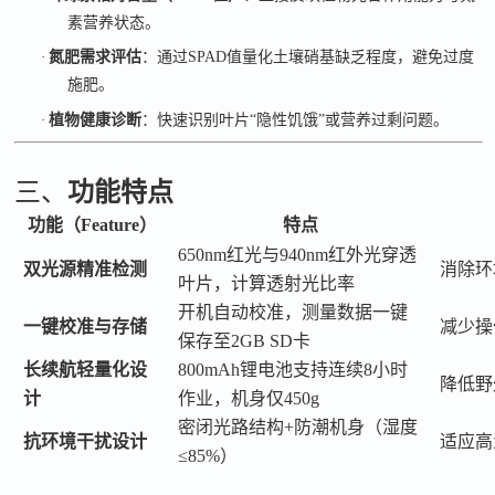
素营养状态。
·
氮肥需求评估
：通过
SPAD
值量化土壤硝基缺乏程度，避免过度
施肥。
·
植物健康诊断
：快速识别叶片
“
隐性饥饿
”
或营养过剩问题。
三、
功能特点
功能（
Feature）
特点
650nm红光与940nm红外光穿透
双光源精准检测
消除环
叶片，计算透射光比率
开机自动校准，测量数据一键
一键校准与存储
减少操
保存至
2GB SD卡
长续航轻量化设
800mAh锂电池支持连续8小时
降低野
计
作业，机身仅450g
密闭光路结构
+防潮机身（湿度
抗环境干扰设计
适应高
≤85%）