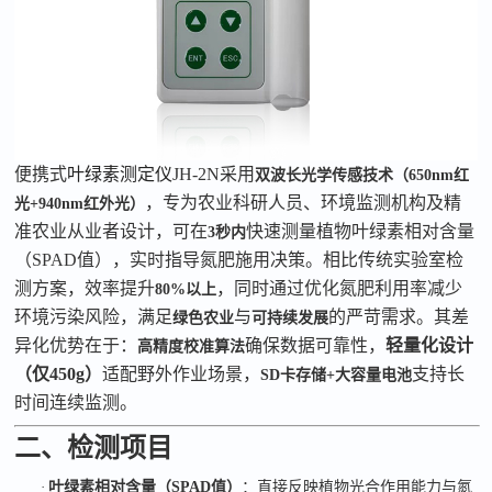
便携式
叶绿素测定仪
JH-2N
采用
双波长光学传感技术（
650nm
红
，专为农业科研人员、环境监测机构及精
光
+940nm
红外光）
准农业从业者设计，可在
快速测量植物叶绿素相对含量
3
秒内
（
SPAD
值），实时指导氮肥施用决策。相比传统实验室检
测方案，效率提升
，同时通过优化氮肥利用率减少
80%
以上
环境污染风险，满足
与
的严苛需求。其差
绿色农业
可持续发展
异化优势在于：
确保数据可靠性，
轻量化设计
高精度校准算法
（仅
450g
）
适配野外作业场景，
支持长
SD
卡存储
+
大容量电池
时间连续监测。
二、检测项目
·
叶绿素相对含量（
SPAD
值）
：直接反映植物光合作用能力与氮