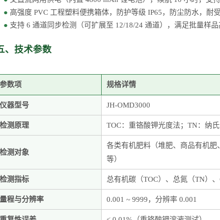
●
高强度
PVC 工程塑料便携箱体，防护等级 IP65，防尘防水，耐
●
支持
6 通道同步检测（可扩展至 12/18/24 通道），满足批量
五、技术参数
参数项
规格详情
仪器型号
JH-OMD3000
检测原理
TOC：
重铬酸钾光度
法；
TN：
纳氏
各类有机肥料（堆肥、商品有机肥
检测对象
等）
检测指标
总有机碳（
TOC）、总氮（TN）、
量程与分辨率
0.001 ~ 9999，分辨率 0.001
重复性误差
≤ 0.01%（重铬酸钾溶液测试）