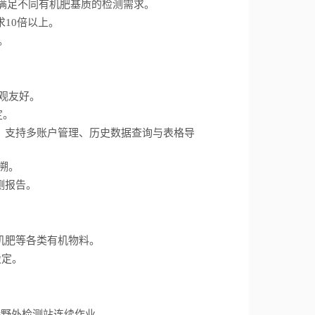
nm，满足不同有机肥基质的检测需求。
要求10倍以上。
时。
直观友好。
定。
中心，支持多账户管理、历史数据查询与表格导
溯。
测报告。
机肥等各类有机物料。
设定。
，支持野外检测站连续作业。