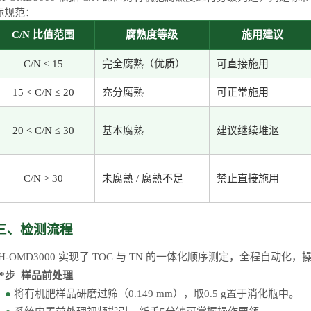
际规范：
C/N 比值范围
腐熟度等级
施用建议
C/N ≤ 15
完全腐熟（优质）
可直接施用
15 < C/N ≤ 20
充分腐熟
可正常施用
20 < C/N ≤ 30
基本腐熟
建议继续堆沤
C/N > 30
未腐熟
/ 腐熟不足
禁止直接施用
三、检测流程
JH-OMD3000 实现了 TOC 与 TN 的一体化顺序测定，全程自动化
**步
样品前处理
●
将有机肥样品研磨过筛（
0.149 mm），取0.5 g置于
消化瓶中
。