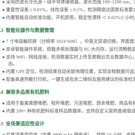
●
采用四波长冷光源
+ 硅半导体接收器，波长范围 100~1200 
●
重复性误差
≤ 0.01%，线性误差 ≤ 0.1%，检测精度达国家标准
●
内置智能自动校准功能，开机即用，稳定性漂移
＜
0.02%/2 小
4.3 智能化操作与数据管理
●
7 寸电容触控屏（分辨率 1024×600），中英文双语切换，界面
●
安卓智能操作系统，搭载多核处理器与
8G 大内存，运行流畅稳
●
支持
WiFi / 网线连接，检测数据实时上传至君翰云农业数据
出。
●
内置
GPS 定位，检测结果自动关联地理位置，实现全程数据可追
●
配备高速热敏打印机，一键生成包含二维码及施用建议的标准检
4.4 兼容多品类有机肥料
●
适用于畜禽粪便堆肥、秸秆堆肥、污泥堆肥、厨余堆肥、商品有
●
内置
200+ 种有机肥料标准样品数据库，支持自定义腐熟度阈值
4.5 全场景适应性设计
●
交直流两用供电（内置
4800 mAh 锂电池），续航 10 小时