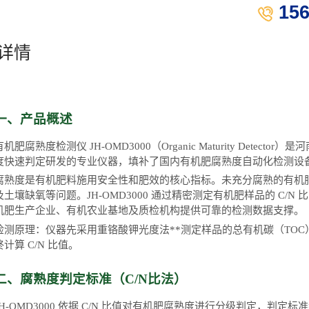
15
详情
一、产品概述
有机肥腐熟度检测仪
JH-OMD3000（Organic Maturity Det
度快速判定研发的专业仪器，填补了国内有机肥腐熟度自动化检测设
腐熟度是有机肥料施用安全性和肥效的核心指标。未充分腐熟的有机
及土壤缺氧等问题。
JH-OMD3000 通过精密测定有机肥样品的 C
机肥生产企业、有机农业基地及质检机构提供可靠的检测数据支撑。
检测原理：仪器先采用
重铬酸钾光度法
**测定样品的总有机碳（
TO
终计算 C/N 比值。
二、腐熟度判定标准（
C/N比法）
JH-OMD3000 依据 C/N 比值对有机肥腐熟度进行分级判定，判定标准参