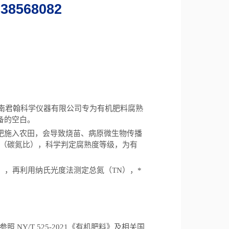
638568082
ector）是河南君翰科学仪器有限公司专为有机肥料腐熟
备的空白。
肥施入农田，会导致烧苗、病原微生物传播
/N 比（碳氮比），科学判定腐熟度等级，为有
C），再利用
纳氏
光度法测定总氮（
TN），*
照 NY/T 525-2021《有机肥料》及相关国