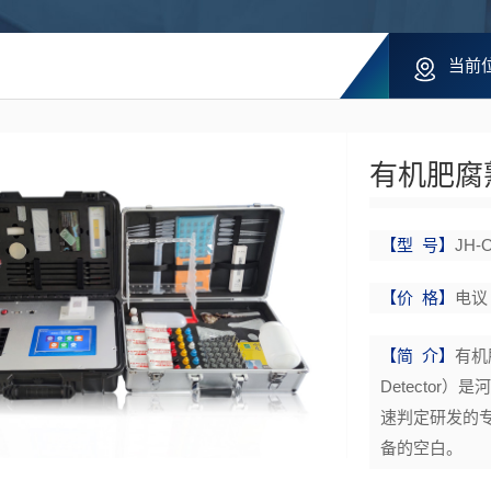
当前
有机肥腐
【型 号】
JH-
【价 格】
电议
【简 介】
有机肥
Detecto
速判定研发的
备的空白。