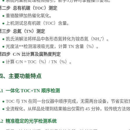
●
系统内置前处理视频指引，新手
5分钟可掌握操作要领。
第二步
总有机碳（
TOC）测定
●
重铬酸钾加热
催化氧化。
●
上机测试总有机碳（
TOC）含量
。
第三步
总氮（
TN）测定
●
凯氏消解法将样品中各形态氮转化为铵态氮（
NH₄⁺）。
●
光度法**检测溶液吸光度，计算
TN 含量（%）。
第四步
C/N 比计算及腐熟度判定
●
计算
C/N = TOC（%）/ TN（%）。
四、主要功能特点
4.1 一体化 TOC+TN 顺序检测
●
TOC 与 TN 在同一台仪器中顺序完成，无需两台设备，节省实
●
全流程化，从
样品处理
到
结果
输出仅需约
45 分钟，较传统方法效
4.2 精准稳定的光学检测系统