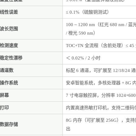
线性误差
≤ 0.1%（硫酸铜测试）
100 ~ 1200 nm（红光 680 nm / 蓝光
波长范围
/ 橙光 590 nm）
检测速度
TOC+TN 全流程（含前处理）≤ 45 
稳定性漂移
＜
0.02% / 2 小时
通道数
标配
6 通道，可扩展至 12/18/24 
操作系统
安卓智能系统，多核处理器
+ 8G 
屏幕
7 寸电容触控屏，分辨率 1024×600
打印
内置高速热敏打印机，支持二维码
8G 内存（可扩展至 256G），
数据存储
出