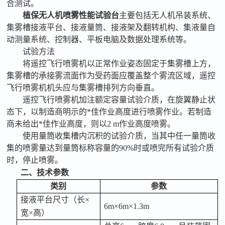
合测试。
植保无人机喷雾性能试验台
主要包括无人机吊装系统、
集雾槽接液平台、接液量筒、接液架及翻转机构、集液量自
动测量系统、控制器、平板电脑及数据处理系统等。
试验方法
将遥控飞行喷雾机以正常作业姿态固定于集雾槽上方，
集雾槽的承接雾流面作为受药面应覆盖整个雾流区域，遥控
飞行喷雾机机头应与集雾槽排列方向垂直。
遥控飞行喷雾机加注额定容量试验介质，在旋翼静止状
态下，以制造商明示的*佳作业高度进行喷雾作业。若制造
商未给出*佳作业高度，则以
2 m作业高度喷雾。
使用量筒收集槽内沉积的试验介质，当其中任一量筒收
集的喷雾量达到量筒标称容量的
90%时或喷完所有试验介质
时，停止喷雾。
二、
技术参数
类别
参数
接液平台尺寸（长
×
6m×6m×1.3m
宽×高）