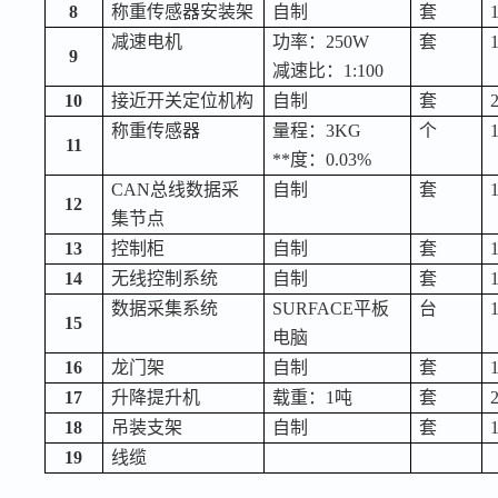
8
称重传感器安装架
自制
套
减速电机
功率：
250W
套
9
减速比：
1:100
10
接近开关定位机构
自制
套
称重传感器
量程：
3KG
个
11
**度：
0.03%
CAN总线数据采
自制
套
12
集节点
13
控制柜
自制
套
14
无线控制系统
自制
套
数据采集系统
SURFACE平板
台
15
电脑
16
龙门架
自制
套
17
升降提升机
载重：
1吨
套
18
吊装支架
自制
套
19
线缆