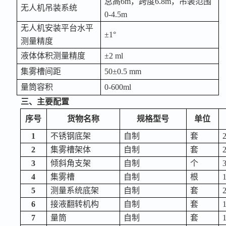
总高
6m，跨度6.8m，吊装范围
无人机吊装系统
0-4.5m
无人机安装平台水平
±1°
测量精度
液体体积测量精度
±2 ml
集雾槽间距
50±0.5 mm
量筒容积
0-600ml
三、
主要配置
序号
货物名称
规格型号
单位
1
不锈钢底架
自制
套
2
集雾槽架体
自制
套
3
倾斜角支架
自制
个
4
集雾槽
自制
根
5
测量系统底架
自制
套
6
接液翻转机构
自制
套
7
量筒
自制
套