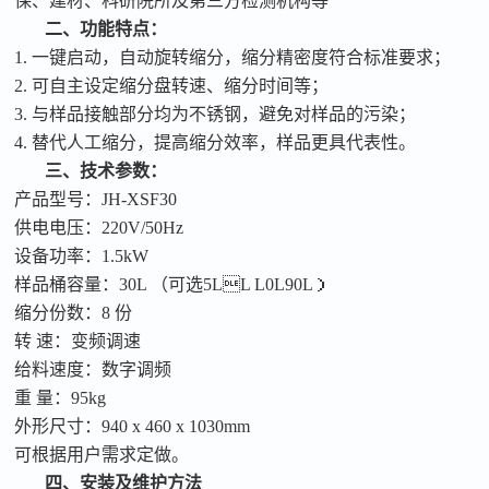
保、建材、科研院所及第三方检测机构等
二、
功能特点：
1.
一键启动，自动旋转缩分，缩分精密度符合标准要求；
2.
可自主设定缩分盘转速、缩分时间等；
3.
与样品接触部分均为不锈钢，避免对样品的污染；
4.
替代人工缩分，提高缩分效率，样品更具代表性。
三、
技术参数：
产品型号：
JH-XSF30
供电电压：
220V/50Hz
设备功率：
1.5kW
样品桶容量：
30L （可选5LL L0L90L）
缩分份数：
8 份
转
速：变频调速
给料速度：数字调频
重
量：
95kg
外形尺寸：
940 x 460 x 1030mm
可根据用户需求定做。
四、
安装及维护方法