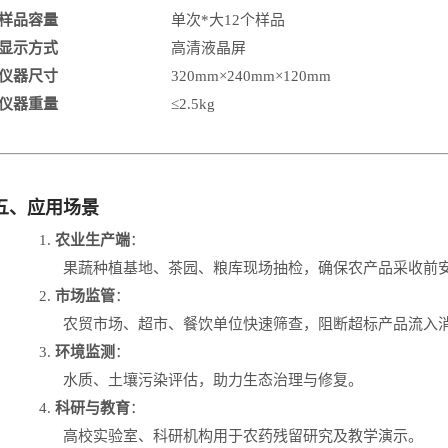
样品容量
单次*大
12个样品
显示方式
高清液晶屏
仪器尺寸
320mm×240mm×120mm
仪器重量
≤2.5kg
五、应用场景
1.
农业生产端
：
果蔬种植基地、茶园、粮库现场抽检，确保农产品采收前
2.
市场监管
：
农贸市场、超市、餐饮单位快速筛查，阻断超标产品流入
3.
环境监测
：
水质、土壤污染评估，助力生态治理与修复。
4.
科研与教育
：
高校实验室、科研机构用于农药残留研究及教学演示。