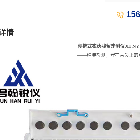
15
详情
便携式农药残留速测仪
JH-NY
——
精准检测，守护舌尖上的