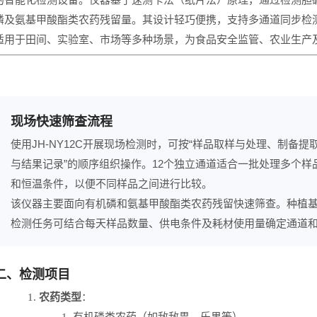
磷及氨基甲酸酯类农药残留量。其设计轻巧便携，支持多通道同步检
适用于田间、实验室、市场等多种场景，为食品安全监管、农业生产
现场快速筛查流程
使用JH-NY12C开展现场检测时，可按“样品取样与处理、制备
与结果记录”的顺序组织操作。12个独立通道适合一批处理多个
和恒温条件，以便不同样品之间进行比较。
该仪器主要面向有机磷和氨基甲酸酯类农药残留快速筛查。种植
检测任务可结合每天样品数量、供电条件及耗材使用量确定通道
二、检测项目
1.
农药类型
：
1.
有机磷类农药（如敌敌畏、乐果等）