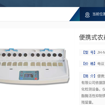
当前位
便携式农药
【型 号】
JH-
【价 格】
电议
【简 介】
便携
有限公司依据国家
化检测设备。
酯酶活性抑制
残留量。