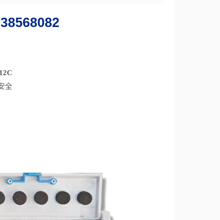
638568082
12C
安全