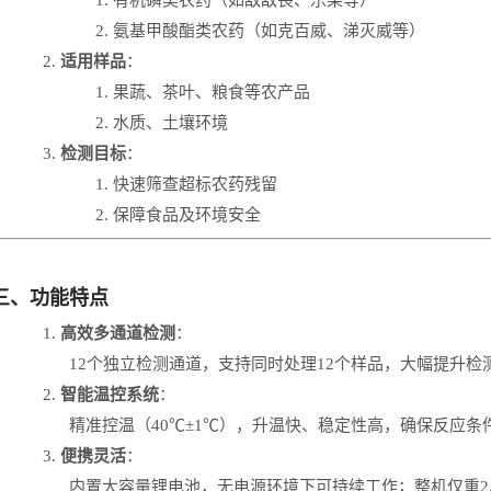
2.
氨基甲酸酯类农药（如克百威、涕灭威等）
2.
适用样品
：
1.
果蔬、茶叶、粮食等农产品
2.
水质、土壤环境
3.
检测目标
：
1.
快速筛查超标农药残留
2.
保障食品及环境安全
三、功能特点
1.
高效多通道检测
：
12
个独立检测通道，支持同时处理
12
个样品，大幅提升检
2.
智能温控系统
：
精准控温（
40℃±1℃
），升温快、稳定性高，确保反应条
3.
便携灵活
：
内置大容量锂电池，无电源环境下可持续工作；整机仅重
2