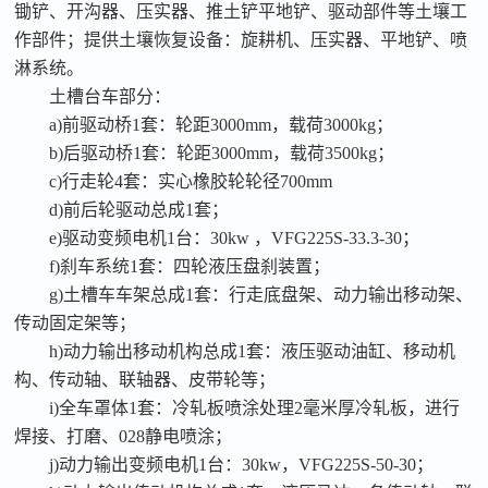
锄铲、开沟器、压实器、推土铲平地铲、驱动部件等土壤工
作部件；提供土壤恢复设备：旋耕机、压实器、平地铲、喷
淋系统。
土槽台车部分：
a)前驱动桥1套：轮距3000mm，载荷3000kg；
b)后驱动桥1套：轮距3000mm，载荷3500kg；
c)行走轮4套：实心橡胶轮轮径700mm
d)前后轮驱动总成1套；
e)驱动变频电机1台：30kw ，VFG225S-33.3-30；
f)刹车系统1套：四轮液压盘刹装置；
g)土槽车车架总成1套：行走底盘架、动力输出移动架、
传动固定架等；
h)动力输出移动机构总成1套：液压驱动油缸、移动机
构、传动轴、联轴器、皮带轮等；
i)全车罩体1套：冷轧板喷涂处理2毫米厚冷轧板，进行
焊接、打磨、028静电喷涂；
j)动力输出变频电机1台：30kw，VFG225S-50-30；