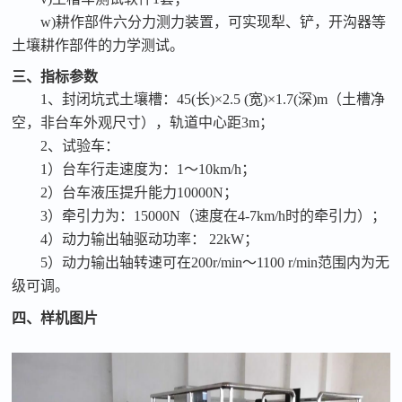
w)耕作部件六分力测力装置，可实现犁、铲，开沟器等
土壤耕作部件的力学测试。
三、指标参数
1、封闭坑式土壤槽：45(长)×2.5 (宽)×1.7(深)m（土槽净
空，非台车外观尺寸），轨道中心距3m；
2、试验车：
1）台车行走速度为：1～10km/h；
2）台车液压提升能力10000N；
3）牵引力为：15000N（速度在4-7km/h时的牵引力）；
4）动力输出轴驱动功率： 22kW；
5）动力输出轴转速可在200r/min～1100 r/min范围内为无
级可调。
四、样机图片