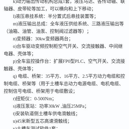
k)动力输出传动机构总成1套，液压马达、各传动轴、联
轴器、皮带轮等加工，可以横向和上下移动；
l)液压悬挂系统：半分置式后悬挂装置等；
m)液压输出总成：全车液压供给系统、三路液压输出等
（油箱、油管、油泵、控制阀过滤器等）；
n)变频器：30kw变频器两台；
o)台车驱动变频控制柜空气开关、交流接触器、中间继
电器、壳体等；
p)全车监控操作台：扩展FP0型PLC、空气开关、交流接
触器、壳体等；
q) 电缆、桥架：35平方、16平方、2.5平方动力电缆和控
制电缆、桥架等（用于土槽车总动力电源电缆、电机电缆、
控制信号电缆、桥架用于电缆敷设；
r)扭矩仪：0-500Nm；
s)液压泵站：功率30kW ,油压25MPa；
t)安装轨道侧土槽车供电滑触线；
u)45米新型五芯高速滑触线；
v)土槽车测试软件1套；