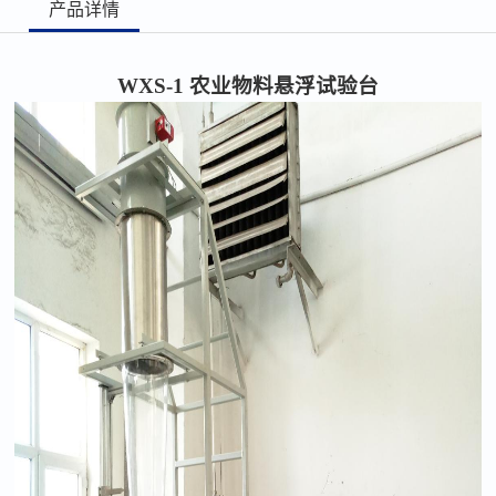
产品详情
WXS-1 农业物料悬浮试验台