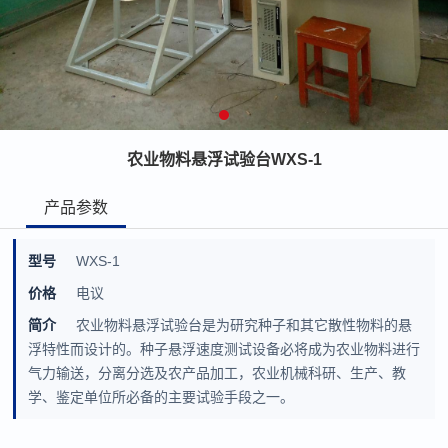
农业物料悬浮试验台WXS-1
产品参数
型号
WXS-1
价格
电议
简介
农业物料悬浮试验台是为研究种子和其它散性物料的悬
浮特性而设计的。种子悬浮速度测试设备必将成为农业物料进行
气力输送，分离分选及农产品加工，农业机械科研、生产、教
学、鉴定单位所必备的主要试验手段之一。