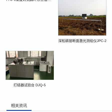
深松耕层断面激光测绘仪JPC-2
打结器试验台 DJQ-5
相关资讯