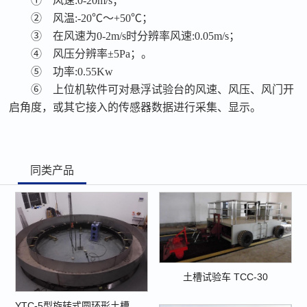
①
风速
:0-20m/s；
②
风温
:-20℃～+50℃；
③
在风速为
0-2m/s时分辨率风速:0.05m/s；
④
风压分辨率
±5Pa；。
⑤
功率
:0.55Kw
⑥
上位机软件可对悬浮试验台的风速、风压、风门开
启角度，或其它接入的传感器数据进行采集、显示。
同类产品
土槽试验车 TCC-30
YTC-5型旋转式圆环形土槽综合试验台