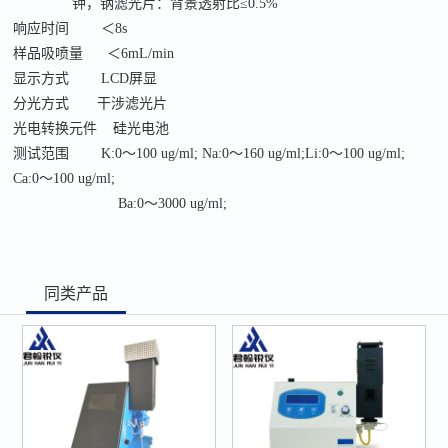
钾，钠滤光片：背景透射比
≤0.5%
响应时间
＜
8s
样品吸喷量
＜
6mL/min
显示方式
LCD屏显
分光方式
干涉滤光片
光电转换元件
硅光电池
测试范围
K:
0
～
100 ug/ml;
Na:
0
～
160 ug/ml;
Li:
0
～
100 ug/ml;
Ca:
0
～
100 ug/ml;
Ba:
0
～
3000 ug/ml;
同类产品