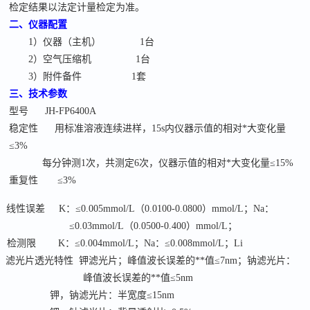
检定结果以法定计量检定为准。
二、
仪器
配置
1
）仪器（主机）
1
台
2
）空气压缩机
1
台
3
）附件备件
1
套
三、
技术参数
型号
JH-
FP
6400A
稳定性
用标准溶液连续进样，
15s内仪器示值的相对*大变化量
≤3%
每分钟测
1次，共测定6次，仪器示值的相对*大变化量≤15%
重复性
≤3%
线性误差
K：≤0.005mmol/L（0.0100-0.0800）mmol/L；Na：
≤0.03mmol/L（0.0500-0.400）mmol/L；
检测限
K：≤0.004mmol/L；Na：≤0.008mmol/L；Li
滤光片透光特性
钾滤光片；峰值波长误差的**值
≤7nm；钠滤光片：
峰值波长误差的**值≤5nm
钾，钠滤光片：半宽度
≤15nm