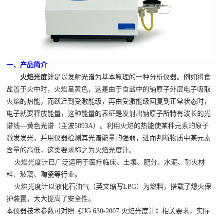
一、
产品简介
火焰光度计
是以发射光谱为基本原理的一种分析仪器。例如将食
盐置于火中时，火焰呈黄色，这是由于食盐中的钠原子外层电子吸取
火焰的热能，而跃迁到受激能级，再由受激能级回复到正常状态时，
电子就要释放能量，这种能量的表征是发射出钠原子所特有波长的光
谱线
—黄色光谱（主波5893A）。利用火焰的热能使某种元素的原子
激发发光，并用仪器检测其光谱能量的强弱，进而判断物质中某元素
含量的高低，这类要求称之为火焰光度计。
火焰光度计已广泛运用于医疗临床、土壤、肥分、水泥、耐火材
料、玻璃、陶瓷等行业。
火焰光度计以液化石油气（英文缩写
LPG）为燃料
，搭载了熄火保
护装置，大大提高了安全性。
本仪器技术参数可对照《JJG 630-2007 火焰光度计》相关要求，实际