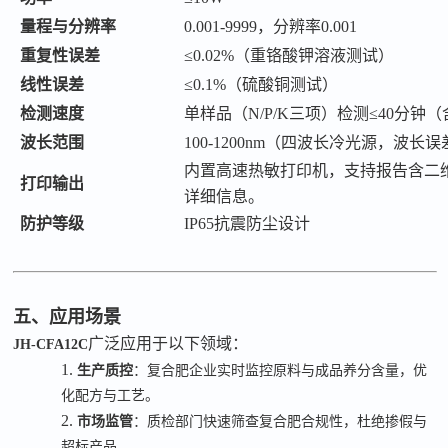
量程与分辨率
0.001-9999，分辨率0.001
重复性误差
≤0.02%（重铬酸钾溶液测试）
线性误差
≤0.1%（硫酸铜测试）
检测速度
单样品（
N/P/K三项）检测≤40分钟
波长范围
100-1200nm（四波长冷光源，波长误
内置高速热敏打印机，支持报告含二
打印输出
详细信息。
防护等级
IP65抗震防尘设计
五、应用场景
广泛应用于以下领域：
JH-CFA12C
1.
生产质控
：复合肥企业实时监控原料与成品养分含量，优
化配方与工艺。
2.
市场监管
：质检部门快速筛查复合肥合规性，杜绝掺假与
超标产品。