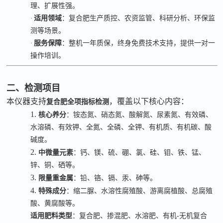
理、扩展性强。
·
适用领域
：复合肥生产质控、农资监管、科研分析、环保监
测等场景。
·
服务保障
：整机一年质保，终身免费技术支持，提供一对一
操作培训。
二、检测项目
本仪器支持
，覆盖以下核心内容：
复合肥全项指标检测
1.
核心养分
：铵态氮、硝态氮、酸解氮、尿素氮、有效磷、
水溶磷、有效钾、全氮、全磷、全钾、有机质、有机碳、酸
碱度。
2.
中微量元素
：钙、镁、硫、硼、氯、硅、钼、铁、锰、
锌、铜、硒等。
3.
限量重金属
：铅、铬、镉、汞、砷等。
4.
特殊成分
：缩二脲、水溶性腐殖酸、游离腐植酸、总腐殖
酸、黄腐酸等。
适用肥料类型
：复合肥、掺混肥、水溶肥、有机
-
无机复合