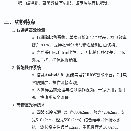
肥、缓释肥、畜禽粪便有机肥、城市污泥有机肥等。
三、功能特点
1.
12
通道高效检测
12
通道比色系统
，单次可检测
12
个样品，检测效率
o
提升
200%
，支持批量分析与精准检测自由切换。
光路采用标准
1cm
比色皿，无机械位移误差，屏蔽
o
外光干扰，确保数据精准。
2.
智能操作系统
搭载
Android 8.1
系统
与君翰
JHOS
智能平台，
7
寸电
o
容触摸屏，操作流畅直观。
内置样品前处理与检测操作视频，一键调用，新手
o
亦可快速掌握全流程。
3.
高精度光学技术
四波长冷光源
（红光
680±2nm
、蓝光
420±2nm
、
绿
o
光
510
±
2nm
、橙光
590
±
2nm
）结合硅半导体接收系
统，波长稳定性误差
≤2nm
，重现性误差
≤0.02%
。