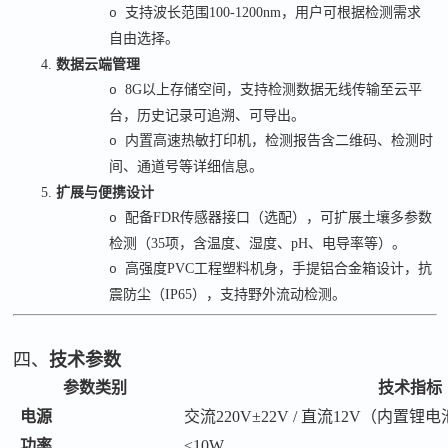
支持波长范围
100-1200nm
，用户可根据检测需求
o
自由选择。
4.
数据云端管理
8G
以上存储空间，支持检测数据无线传输至云平
o
台，历史记录可追溯、可导出。
内置高速热敏打印机，检测报告含二维码、检测时
o
间、通道号等详细信息。
5.
扩展与便携设计
配备
FDR
传感器接口（选配），可扩展土壤多参数
o
检测（
35
项，含温度、湿度、
pH
、电导率等）。
高强度
PVC
工程塑料机身，手提铝合金箱设计，抗
o
震防尘（
IP65
），支持野外流动检测。
四、
技术参数
参数类别
技术指标
电源
交流
220V±22V / 直流12V（内置锂
功率
≤10W