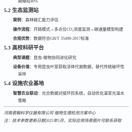
期缩短
40%
5.2 生态监测站
·
案例
：森林碳汇能力评估
·
操作流程
：开路模式
→
多点位
CO₂
浓度监测
→
碳通量模型构建
·
合规优势
：数据符合
GB/T 35490-2017
标准
5.3 高校科研平台
·
典型课题
：昆虫
-
植物协同进化研究
·
设备价值
：专用昆虫叶室获取活体代谢数据，替代传统破坏性
采样
5.4 设施农业基地
·
智慧农业联动
：光合数据对接环控系统，自动优化温室光温水
策略
河南君翰科学仪器有限公司
植物生理检测方案中心
注：技术参数更新日期
2025
年
5
月，实际应用场景图片可联系获取