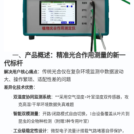
一、
产品概述：精准光合作用测量的新一
代标杆
：传统
光合仪
在复杂环境监测中数据波动
解决用户核心痛点
大、操作繁琐、适配性差的问题
：
差异化技术优势
·
双湿度协同监测系统
：**采用空气湿度
+
叶室湿度双传感器，攻
克高湿
/
干旱环境数据失真难题
·
智能双模测量
：开路
/
闭路模式自由切换，
1
台设备覆盖从叶片到
昆虫的全物种检测（附赠
3
种专用叶室）
·
工业级稳定性设计
：微型电子流量计搭载气路堵塞自停保护，