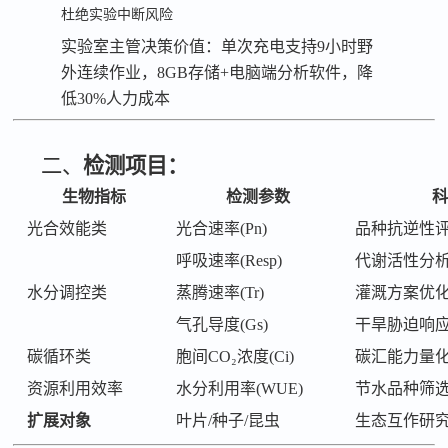
杜绝实验中断风险
实验室主管决策价值：单次充电支持
9小时野
外连续作业，8GB存储+电脑端分析软件，降
低30%人力成本
二、
检测项目：
生物指标
检测参数
科
光合效能类
光合速率
(Pn)
品种抗逆性
呼吸速率
(Resp)
代谢活性分
水分调控类
蒸腾速率
(Tr)
灌溉方案优
气孔导度
(Gs)
干旱胁迫响
碳循环类
胞间
CO₂浓度(Ci)
碳汇能力量
资源利用效率
水分利用率
(WUE)
节水品种筛
扩展对象
叶片
/种子/昆虫
生态互作研