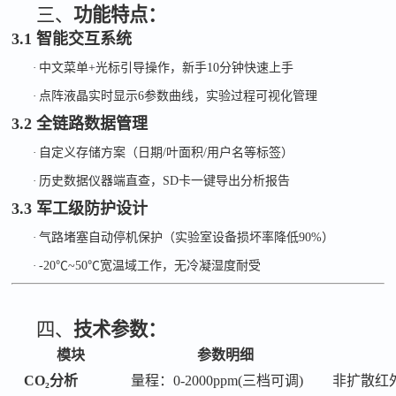
三、
功能特点：
3.1 智能交互系统
·
中文菜单
+
光标引导操作，新手
10
分钟快速上手
·
点阵液晶实时显示
6
参数曲线，实验过程可视化管理
3.2 全链路数据管理
·
自定义存储方案（日期
/
叶面积
/
用户名等标签）
·
历史数据仪器端直查，
SD
卡一键导出分析报告
3.3 军工级防护设计
·
气路堵塞自动停机保护（实验室设备损坏率降低
90%
）
·
-20℃~50℃
宽温域工作，无冷凝湿度耐受
四、
技术参数：
模块
参数明细
CO₂分析
量程：
0-2000ppm(三档可调)
非扩散红