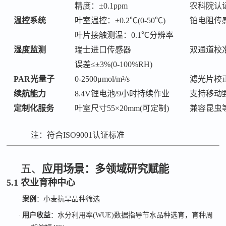
精度：
±0.1ppm
农科院认
温控系统
叶室温控：
±0.2℃(0-50℃)
铂电阻传
叶片接触测温：
0.1℃分辨率
湿度监测
瑞士进口传感器
双通道校
误差
≤±3%(0-100%RH)
PAR光量子
0-2500μmol/m²/s
滤光片校
续航能力
8.4V锂电池/9小时持续作业
支持移动
定制化服务
叶室尺寸
55×20mm(可定制)
兼容昆虫
注：符合
ISO9001认证标准
五、
应用场景：多领域研究赋能
5.1 农业育种中心
·
案例
：小麦抗旱品种筛选
·
用户收益
：水分利用率
(WUE)
数据指导节水品种选育，育种周