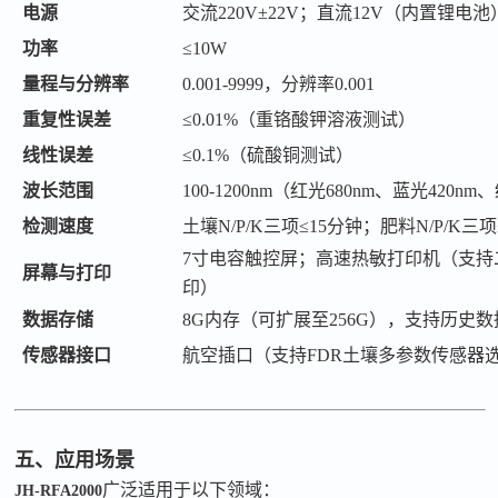
电源
交流
220V±22V；直流12V（内置锂电池
功率
≤10W
量程与分辨率
0.001-9999，分辨率0.001
重复性误差
≤0.01%（重铬酸钾溶液测试）
线性误差
≤0.1%（硫酸铜测试）
波长范围
100-1200nm（红光680nm、蓝光420nm
检测速度
土壤
N/P/K三项≤15分钟；肥料N/P/K
7寸电容触控屏；高速热敏打印机（支
屏幕与打印
印）
数据存储
8G内存（可扩展至256G），支持历史
传感器接口
航空插口（支持
FDR土壤多参数传感器
五、应用场景
广泛适用于以下领域：
JH-RFA2000