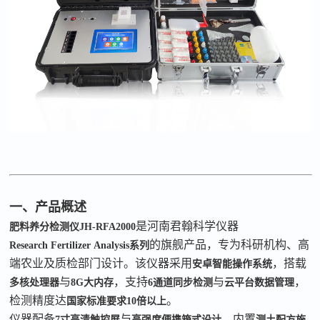
一、产品概述
是河南君翰科学仪器
肥料养分检测仪
JH-RFA2000
的旗舰产品，专为科研机构、高
Research
Fertilizer
Analysis
系列
端农业及质检部门设计。该仪器采用
，搭载
安卓智能操作系统
与
，支持
与
，
多核处理器
8G
大内存
6
通道同步检测
云平台数据管理
检测精度达
。
国家标准要求
10
倍以上
仪器配备
与
，内置
7
寸高清触控屏
高强度便携箱式设计
测土配方施