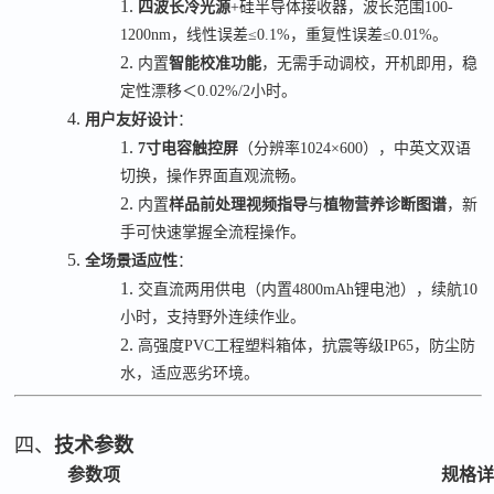
1.
四波长冷光源
+
硅半导体接收器，波长范围
100-
1200nm
，线性误差
≤0.1%
，重复性误差
≤0.01%
。
2.
内置
智能校准功能
，无需手动调校，开机即用，稳
定性漂移＜
0.02%/2
小时。
4.
用户友好设计
：
1.
7
寸电容触控屏
（分辨率
1024×600
），中英文双语
切换，操作界面直观流畅。
2.
内置
样品前处理视频指导
与
植物营养诊断图谱
，新
手可快速掌握全流程操作。
5.
全场景适应性
：
1.
交直流两用供电（内置
4800mAh
锂电池），续航
10
小时，支持野外连续作业。
2.
高强度
PVC
工程塑料箱体，抗震等级
IP65
，防尘防
水，适应恶劣环境。
四、
技术参数
参数项
规格