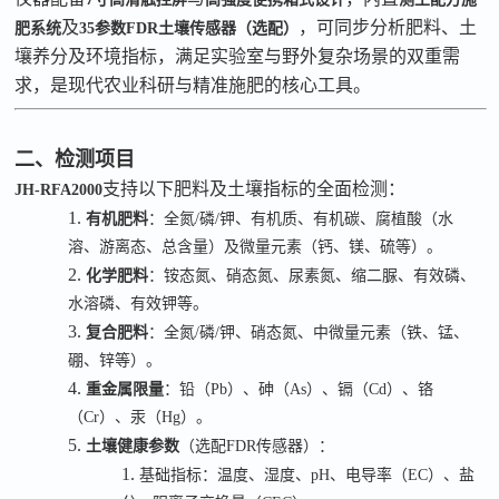
及
，可同步分析肥料、土
肥系统
35
参数
FDR
土壤传感器（选配）
壤养分及环境指标，满足实验室与野外复杂场景的双重需
求，是现代农业科研与精准施肥的核心工具。
二、检测项目
支持以下肥料及土壤指标的全面检测：
JH-RFA2000
1.
有机肥料
：全氮
/
磷
/
钾、有机质、有机碳、腐植酸（水
溶、游离态、总含量）及微量元素（钙、镁、硫等）。
2.
化学肥料
：铵态氮、硝态氮、尿素氮、缩二脲、有效磷、
水溶磷、有效钾等。
3.
复合肥料
：全氮
/
磷
/
钾、硝态氮、中微量元素（铁、锰、
硼、锌等）。
4.
重金属限量
：铅（
Pb
）、砷（
As
）、镉（
Cd
）、铬
（
Cr
）、汞（
Hg
）。
5.
土壤健康参数
（选配
FDR
传感器）：
1.
基础指标：温度、湿度、
pH
、电导率（
EC
）、盐