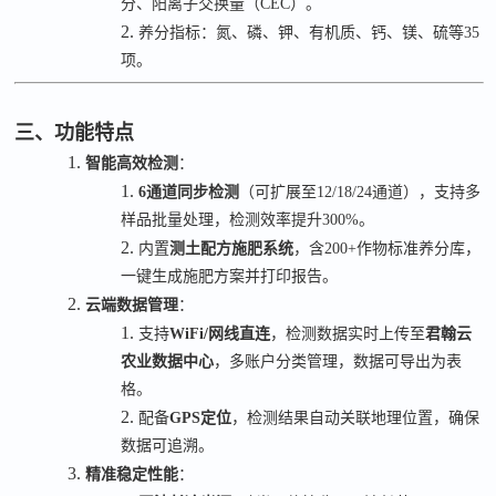
分、阳离子交换量（
CEC
）。
2.
养分指标：氮、磷、钾、有机质、钙、镁、硫等
35
项。
三、功能特点
1.
智能高效检测
：
1.
6
通道同步检测
（可扩展至
12/18/
24
通道），支持多
样品批量处理，检测效率提升
300%
。
2.
内置
测土配方施肥系统
，含
200+
作物标准养分库，
一键生成施肥方案并打印报告。
2.
云端数据管理
：
1.
支持
WiFi/
网线直连
，检测数据实时上传至
君翰云
农业数据中心
，多账户分类管理，数据可导出为表
格。
2.
配备
GPS
定位
，检测结果自动关联地理位置，确保
数据可追溯。
3.
精准稳定性能
：