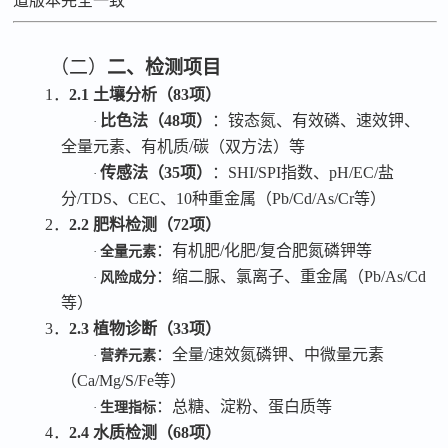
道版本完全一致
（二）
二、检测项目
1．
2.1 土壤分析（83项）
比色法（
48项）
：铵态氮、有效磷、速效钾、
·
全量元素、有机质
/碳（双方法）
等
传感法（
35项）
：
SHI/SPI指数、pH/EC/盐
·
分/TDS、CEC、
10
种重金属（
Pb/Cd/As/Cr等）
2．
2.2 肥料检测（72项）
：有机肥
/化肥/复合肥氮磷钾
等
·
全量元素
：缩二脲、氯离子、重金属（
Pb/As/Cd
·
风险成分
等）
3．
2.3 植物诊断（33项）
：全量
/速效氮磷钾、中微量元素
·
营养元素
（Ca/Mg/S/Fe等）
：总糖、淀粉、蛋白质
等
·
生理指标
4．
2.4 水质检测（68项）