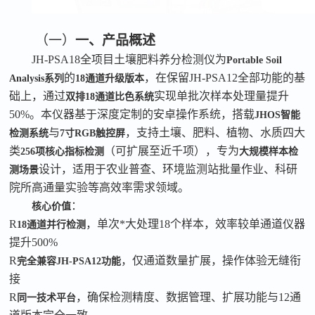
（一）
一、产品概述
JH-PSA18全项目土壤肥料养分检测仪为
Portable Soil
的
，在保留
JH-PSA12全部功能的基
Analysis系列
18通道升级版本
础上，通过
实现单批次样本处理量提升
双排
18通道比色系统
50%。本仪器基于深度定制的安卓操作系统，搭载
JHOS智能
与
，支持土壤、肥料、植物、水质四大
检测系统
7寸RGB触控屏
类
（可扩展至近千项），专为
256项核心指标检测
大规模样本检
设计，适用于农业普查、环境监测站批量作业、科研
测场景
院所高通量实验等高效率需求领域。
：
核心价值
R
，单次*大处理
18个样本，效率较单通道仪器
18通道并行检测
提升500%
R
，仅通道数量扩展，操作体验无缝衔
完全兼容
JH-PSA12功能
接
R
，确保检测精度、数据管理、扩展功能与
12通
同一技术平台