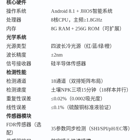
核心硬件
操作系统
Android 8.1 + JHOS智能系统
处理器
8核CPU，主频≥1.8GHz
内存
8G RAM + 256G ROM（可扩展）
光学系统
光源类型
四波长冷光源（红
/蓝/绿/橙）
波长精度
±2nm
信号接收器
硅半导体传感器
检测性能
检测通道
18通道（双排矩阵布局）
检测速度
土壤
NPK三项15分钟（18样本并行）
重复性误差
≤0.02%（0.0002吸光度）
线性误差
≤0.1%（硫酸铜标准液验证）
传感器模块
FDR传感器（选
35参数同步检测（SHI/SPI/pH/EC等）
配）