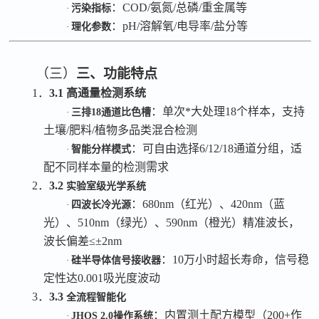
：
COD/氨氮/总磷/重金属
等
·
污染指标
：
pH/溶解氧/电导率/盐分
等
·
理化参数
（三）
三、功能特点
1．
3.1
高通量检测系统
：单次*大处理
18个样本，支持
·
三
排
18通道比色槽
土壤/肥料/植物多品类混合检测
：可自由选择
6/12/18通道分组，适
·
智能分样模式
配不同样本量的检测需求
2．
3.2
实验室级光学系统
：
680nm（红光）、420nm（蓝
·
四波长冷光源
光）、510nm（绿光）、590nm（橙光）精准波长，
波长偏差≤±2nm
：
10万小时超长寿命，信号稳
·
硅半导体信号接收器
定性达0.001吸光度波动
3．
3.3
全流程智能化
：内置测土配方模型（
200+作
·
JHOS 2.0操作系统