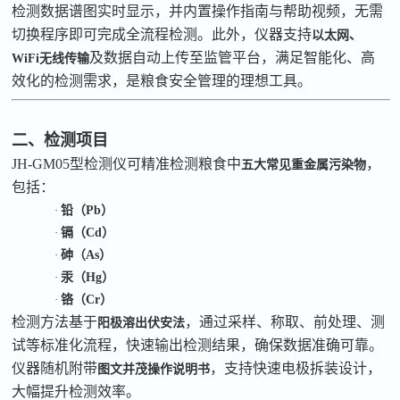
检测数据谱图实时显示，并内置操作指南与帮助视频，无需
切换程序即可完成全流程检测。此外，仪器支持
以太网、
及数据自动上传至监管平台，满足智能化、高
WiFi
无线传输
效化的检测需求，是粮食安全管理的理想工具。
二、检测项目
JH-GM05
型检测仪可精准检测粮食中
，
五大常见重金属污染物
包括：
·
铅（
Pb
）
·
镉（
Cd
）
·
砷（
As
）
·
汞（
Hg
）
·
铬（
Cr
）
检测方法基于
，通过采样、称取、前处理、测
阳极溶出伏安法
试等标准化流程，快速输出检测结果，确保数据准确可靠。
仪器随机附带
，支持快速电极拆装设计，
图文并茂操作说明书
大幅提升检测效率。