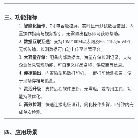
三、功能指标
1.
智能化操作
：
7
寸电容触控屏，实时显示测试数据谱图；内
置操作指南与视频指引，无需退出程序即可获取帮助。
2.
数据互联互通
：支持
10M/100M
以太网及
802.11b/g/n WiFi
无线传输，检测数据可自动上传至监管平台。
3.
大容量存储
：配备内部数据库，海量存储检测记录，支持
企业信息管理功能，可自定义样品名称、供应商等信息。
4.
便捷输出
：内置微型热敏打印机，一键打印检测报告，便
于现场存档与追溯。
5.
灵活升级
：支持远程软件更新，无需返厂或专用工具，功
能持续优化。
6.
高效检测
：快速连接电极设计，简化操作步骤，
5
分钟内完
成单次检测。
四、应用场景