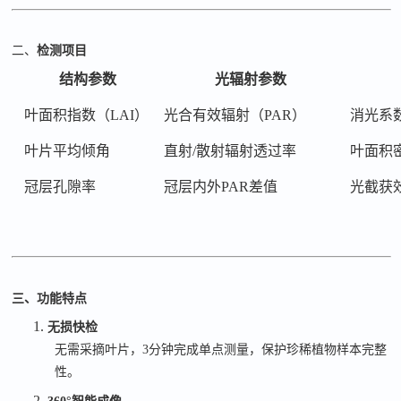
二、
检测项目
结构参数
光辐射参数
叶面积指数（
LAI）
光合有效辐射（
PAR）
消光系
叶片平均倾角
直射
/散射辐射透过率
叶面积
冠层孔隙率
冠层内外
PAR差值
光截获
三、功能特点
1.
无损快检
无需采摘叶片，
3
分钟完成单点测量，保护珍稀植物样本完整
性。
2.