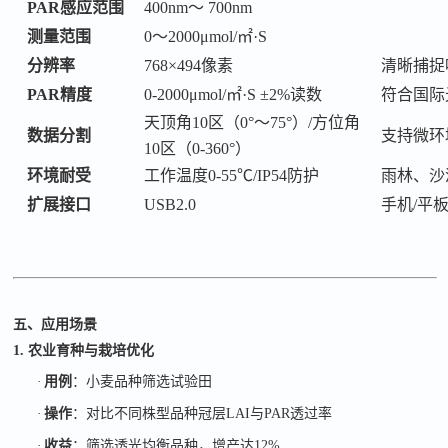
PAR感应范围
400nm～ 700nm
测量范围
0～2000μmol/㎡·S
分辨率
768×494像素
清晰捕捉
PAR精度
0-2000μmol/㎡·S ±2%读数
符合国际
天顶角
10区（0°～75°）/方位角
数据分割
支持微环
10区（0-360°）
环境耐受
工作温度
0-55℃/IP54防护
雨林、沙
扩展接口
USB2.0
手机
/平
五、应用场景
1. 农业育种与栽培优化
·
用例
：小麦品种筛选试验田
·
操作
：对比不同株型品种冠层
LAI
与
PAR
透过率
·
收益
：筛选透光均衡品种，增产达
12%