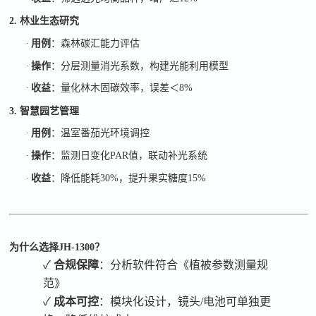
2. 林业生态研究
·
用例
：森林碳汇能力评估
·
操作
：分层测量消光系数，构建光能利用模型
·
收益
：量化林木固碳效率，误差＜
8%
3. 智慧园艺管理
·
用例
：温室番茄光环境调控
·
操作
：监测日变化
PAR
值，联动补光系统
·
收益
：降低能耗
30%
，提升果实糖度
15%
为什么选择
JH-1300
？
✓
合规保障
：分析软件符合《植被参数测量规
范》
✓
成本可控
：模块化设计，镜头
/电池可单独更