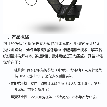
一、
产品概述
JH-1300
冠层分析仪
是专为植物群体光能利用研究设计的无
损检测设备，通过
，解决传
鱼眼镜头成像与
PAR
传感器融合技术
统测量中
三大痛点。其差异化
破坏样本、数据片面、野外续航短
优势在于：
·
一机多参
：同步获取结构参数（叶面积指数
/
倾角）与光辐射数
据（
PAR/
透过率），避免多次测量误差；
·
智能抗干扰
：软件自动屏蔽无效区域（如天空或土壤），提升
复杂冠层数据分析精度；
·
超强适应性
：
75°
天顶角覆盖，适应高原、密林等严苛环境。