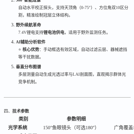
360°
智能成像
自动水平校正探头，支持天顶角（
0-75°
）、方位角双
10
区分
割，精准绘制冠层立体结构。
3.
野外续航革命
7.4V
锂电支持
锂电池供电
，适用于野外监测任务。
4.
AI
辅助分析软件
⭐
核心优势
：手动框选有效区域，自动过滤云层、器械遮挡
等干扰数据。
5.
垂直分布图谱
多层测量自动生成光透过率与
LAI
剖面图，直观揭示群体光
竞争机制。
四、
技术参数
类别
参数明细
光学系统
150°鱼眼镜头（可选180°）
广角覆盖