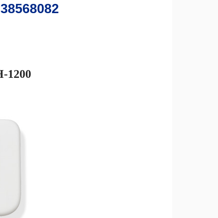
638568082
H-1200