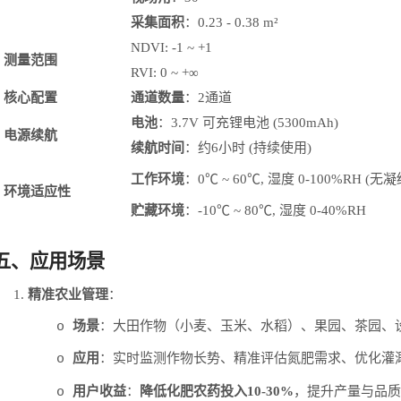
采集面积
：
0.23 - 0.38 m²
NDVI: -1 ~ +1
测量范围
RVI: 0 ~ +∞
核心配置
通道数量
：
2通道
电池
：
3.7V 可充锂电池 (5300mAh)
电源续航
续航时间
：约
6小时 (持续使用)
工作环境
：
0℃ ~ 60℃, 湿度 0-100%RH (无凝
环境适应性
贮藏环境
：
-10℃ ~ 80℃, 湿度 0-40%RH
五、应用场景
1.
精准农业管理
：
场景
：大田作物（小麦、玉米、水稻）、果园、茶园、
o
应用
：实时监测作物长势、精准评估氮肥需求、优化灌
o
用户收益
：
降低化肥农药投入
10-30%
，提升产量与品质
o