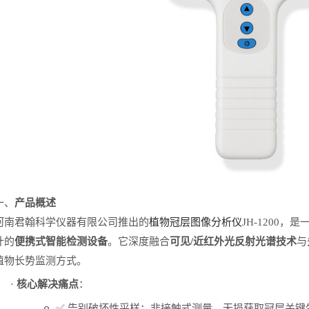
一、
产品概述
河南君翰科学仪器有限公司推出的
植物冠层图像分析仪
JH-1200
，是
计的
便携式智能检测设备
。它深度融合
可见
/
近红外光反射光谱技术
与
植物长势监测方式。
·
核心解决痛点
：
✅
告别破坏性采样：非接触式测量，无损获取冠层关键