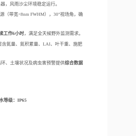
集器，风雨沙尘环境稳定运行。
源（带宽
<8nm FWHM
），
30°
视场角，确
续工作
6
小时
，满足全天候野外监测需求。
层含氮量、氮积累量、
LAI
、叶干重、施肥
循环、土壤状况及病虫害预警提供
综合数据
水等级：
IP65