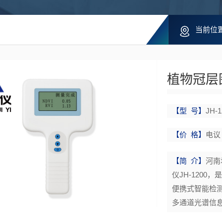
当前位
植物冠层图
【型 号】
JH-1
【价 格】
电议
【简 介】
河南
仪JH-120
便携式智能检
多通道光谱信