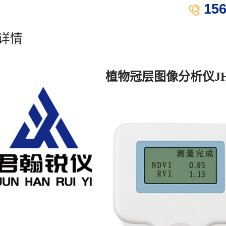
15
详情
植物冠层图像分析仪
J