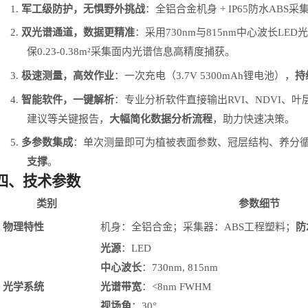
1.
军工级防护，无惧野外挑战
：全铝合金机身
+ IP65
防水
ABS
采
2.
双光谱通道，数据更精准
：采用
730nm
与
815nm
中心波长
LED
光
保
0.23-0.38m²
采集面内光谱信息高精度捕获。
3.
极速测量，高效作业
：一次充电（
3.7V 5300mAh
锂电池），
持
4.
智能软件，一键解析
：专业分析软件直接输出
RVI
、
NDVI
、叶
建议等关键报告，
大幅简化数据分析流程
，助力快速决策。
5.
多参数集成
：单次测量即可为植被表面参数、冠层结构、养分
支撑
。
四、
技术参数
类别
参数细节
物理特性
机身：全铝合金；采集器：
ABS工程塑料；
防
光源
：
LED
中心波长
：
730nm, 815nm
光学系统
光谱带宽
：
<8nm FWHM
视场角
：
30°