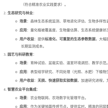
（符合精准农业实践要求）。
2.
生态研究与林业
：
场景
：森林生态系统监测、草地退化评估、生物多样性
o
应用
：量化植被覆盖度、生物量估算、生态系统健康状
o
用户收益
：提供
标准化、可重复的生态参数数据
，大幅
o
长期监测成本。
3.
园艺与科研教育
：
场景
：育种试验、盆栽实验、温室环境调控、教学示范
o
应用
：表型组学研究、不同处理（光照、水肥）下植物
o
用户收益
：
无损、快速获取实验数据
，加速研究进程，
o
4.
智慧农业平台集成
：
场景
：农业物联网、农场数字化管理平台。
o
应用
：作为关键地面传感节点，提供实时、精准的冠层
o