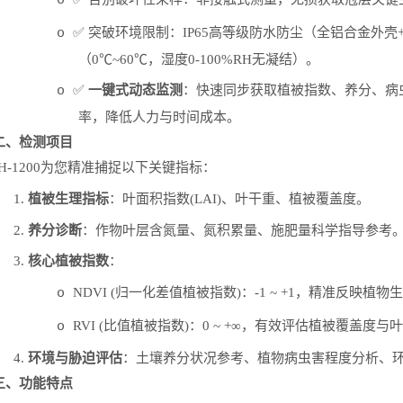
o
✅
突破环境限制：
IP65
高等级防水防尘（全铝合金外壳
o
（
0℃~60℃
，湿度
0-100%RH
无凝结）。
✅
一键式动态监测
：快速同步获取植被指数、养分、病
o
率，降低人力与时间成本。
二、检测项目
H-1200
为您精准捕捉以下关键指标：
1.
植被生理指标
：叶面积指数
(LAI)
、叶干重、植被覆盖度。
2.
养分诊断
：作物叶层含氮量、氮积累量、施肥量科学指导参考
3.
核心植被指数
：
NDVI (
归一化差值植被指数
)
：
-1 ~ +1
，精准反映植物生
o
RVI (
比值植被指数
)
：
0 ~ +∞
，有效评估植被覆盖度与叶
o
4.
环境与胁迫评估
：土壤养分状况参考、植物病虫害程度分析、
三、功能特点