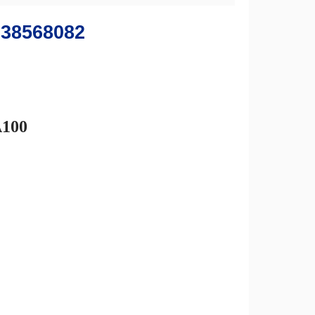
638568082
100