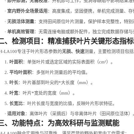
·
即开即测，无需校准
：开机即可工作，虫洞等缺陷不影响结果准
·
室内野外全场景适用
：高度集成，坚固便携，单机完成测量、存
·
无损活体测量
：支持田间原位叶片测量，保护样本完整性，特别
·
单机高效管理
：无需连接电脑或额外配件，独立完成数据存储与
二、检测项目：精准捕获叶片关键形态指标
H-LA100
专注于叶片形态参数的
无损、快速
测量，主要检测项目包括
1.
叶面积
：单张叶片或选定区域的实际表面积（
cm²
）。
2.
平均叶面积
：多张叶片测量后的平均值。
3.
叶长
：叶片基部到叶尖的*大长度（
mm
）。
4.
叶宽
：叶片*宽处的宽度（
mm
）。
5.
长宽比
：叶片长度与宽度的比值，反映叶片形状特征。
·
适用对象
：离体叶片（采摘后）与非离体叶片（田间原位活体）
三、功能特点：为高效科研与监测赋能
H-LA100
融合实用性与可靠性，满足严苛的野外和室内工作需求：