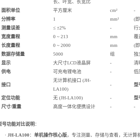
长、叶宽、长宽比
面积单位
平方厘米
cm²
-
分辨率
1
mm²
(即
测量误差
≤ ±2%
-
行
宽度量程
0 ~ 213
mm
覆
长度量程
0 ~ 2000
mm
(
数据存储量
5000
组
独
显示
大尺寸
LCD液晶屏
-
清
供电
可充电锂电池
-
低
无计算机接口
(JH-
接口
-
型
LA100)
定位功能
无
(JH-LA100)
-
型
尺寸
/重量
高度一体化便携设计
-
-
型号功能对比说明
：
·
JH-LA100
：
单机操作核心版
，专注测量、存储与查看，无计算