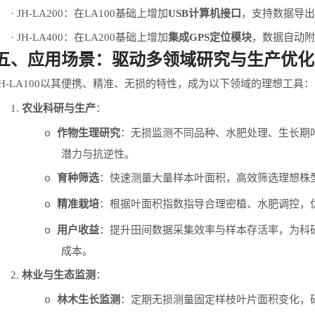
·
JH-LA200
：在
LA100
基础上增加
USB
计算机接口
，支持数据导出
·
JH-LA400
：在
LA200
基础上增加
集成
GPS
定位模块
，数据自动附
五、应用场景：驱动多领域研究与生产优化
H-LA100
以其便携、精准、无损的特性，成为以下领域的理想工具：
1.
农业科研与生产
：
作物生理研究
：无损监测不同品种、水肥处理、生长期
o
潜力与抗逆性。
育种筛选
：快速测量大量样本叶面积，高效筛选理想株
o
精准栽培
：根据叶面积指数指导合理密植、水肥调控，
o
用户收益
：提升田间数据采集效率与样本存活率，为科
o
成本。
2.
林业与生态监测
：
林木生长监测
：定期无损测量固定样枝叶片面积变化，
o