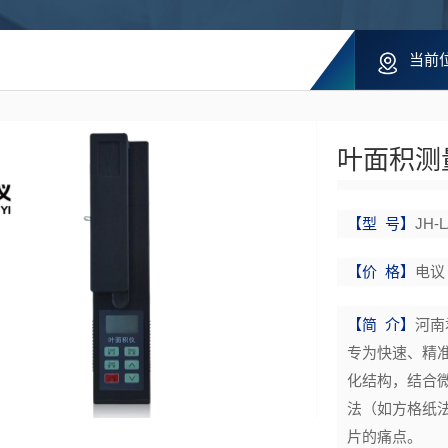
当前
叶面积测量
【型 号】
JH-L
【价 格】
电议
【简 介】
河南
专为快速、精
化结构，结合
法（如方格纸
片的痛点。