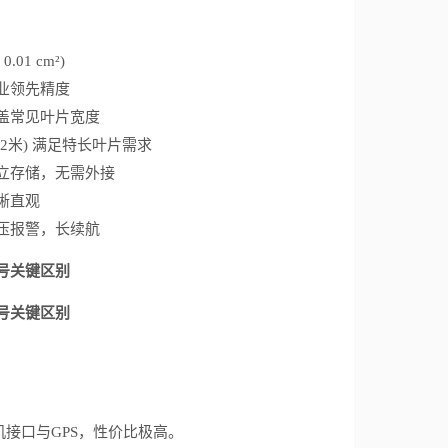
 0.01 cm²)
业领先精度
盖常见叶片宽度
即2米) 满足特长叶片需求
立存储，无需外接
晰直观
压报警，长续航
号关键区别
号关键区别
机接口与
GPS
，性价比极高。