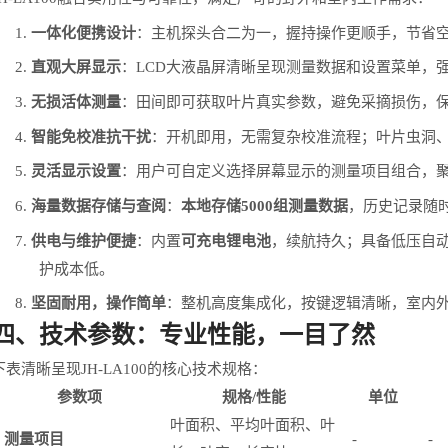
1.
一体化便携设计
：主机探头合二为一，握持操作更顺手，节省
2.
直观大屏显示
：
LCD
大液晶屏清晰呈现测量数据和设置菜单，
3.
无损活体测量
：田间即可获取叶片真实参数，避免采摘损伤，
4.
智能免校准抗干扰
：开机即用，无需复杂校准流程；叶片虫洞、
5.
灵活显示设置
：用户可自定义选择屏幕显示的测量项目组合，
6.
海量数据存储与查阅
：
本地存储
5000
组测量数据
，历史记录随
7.
供电与维护便捷
：内置
可充电锂电池
，续航持久；具备低压自
护成本低。
8.
坚固耐用，操作简单
：整机高度集成化，按键逻辑清晰，室内
四、技术参数：专业性能，一目了然
下表清晰呈现
JH-LA100
的核心技术规格：
参数项
规格
/性能
单位
叶面积、平均叶面积、叶
测量项目
-
-