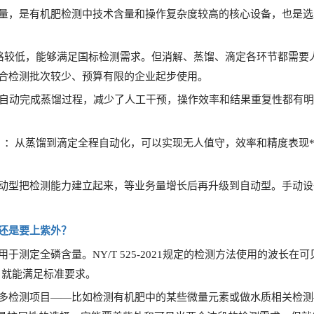
量，是有机肥检测中技术含量和操作复杂度较高的核心设备，也是选
：价格较低，能够满足国标检测需求。但消解、蒸馏、滴定各环节都需
合检测批次较少、预算有限的企业起步使用。
00）：自动完成蒸馏过程，减少了人工干预，操作效率和结果重复性都有
2000）：从蒸馏到滴定全程自动化，可以实现无人值守，效率和精度表现
动型把检测能力建立起来，等业务量增长后再升级到自动型。手动设
还是要上紫外？
用于测定全磷含量。
NY/T 525-2021规定的检测方法使用的波长
0）就能满足标准要求。
多检测项目
——比如检测有机肥中的某些微量元素或做水质相关检测