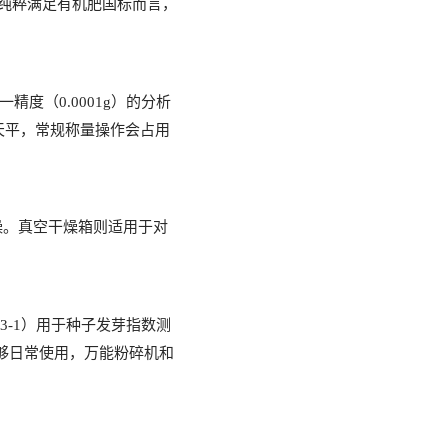
就纯粹满足有机肥国标而言，
一精度（
0.0001g）的分析
天平，常规称量操作会占用
干燥。真空干燥箱则适用于对
03-1）用于种子发芽指数测
够日常使用，万能粉碎机和