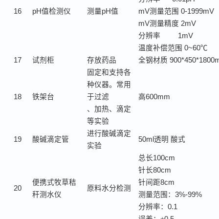
16
pH
值检测仪
测量
pH
值
mV
测量范围
0-1999mV
mV
测量精度
2mV
分辨率
1mV
温度补偿范围
0~60
℃
17
试剂柜
存放药品
全钢材质
900*450*1800
固定和支持各
种仪器。常用
18
铁架台
于过滤
高
600mm
、加热、滴定
等实验
进行酸碱滴定
19
酸碱滴定管
50ml
透明
酸式
实验
总长
100cm
针长
80cm
便携式牧草秸
针间距
8cm
20
原料水分检测
秆测水仪
测量范围：
3%-99%
分辨率：
0.1