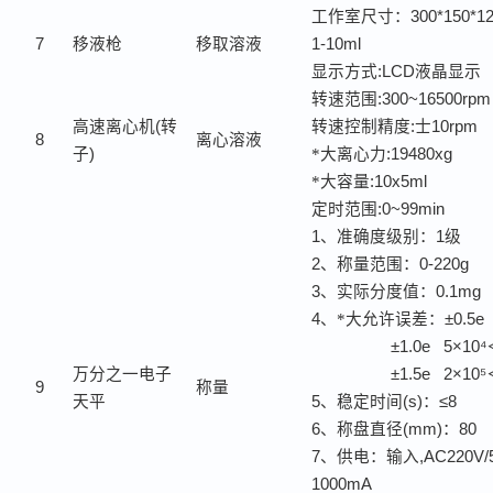
工作室尺寸：
300*150*
7
移液枪
移取溶液
1-10ml
显示方式
:LCD
液晶显示
转速范围
:300~16500rpm
高速离心机
(
转
转速控制精度
:
士
10rpm
8
离心溶液
子
)
*大离心力
:19480xg
*大容量
:10x5ml
定时范围
:0~99min
1
、准确度级别：
1
级
2
、称量范围：
0-220g
3
、实际分度值：
0.1mg
4
、*大允许误差：
±0.5e
±1.0e 5×10⁴
万分之一电子
±1.5e 2×10⁵
9
称量
天平
5
、稳定时间
(s)
：
≤8
6
、称盘直径
(mm)
：
80
7
、供电：输入
,AC220V
1000mA