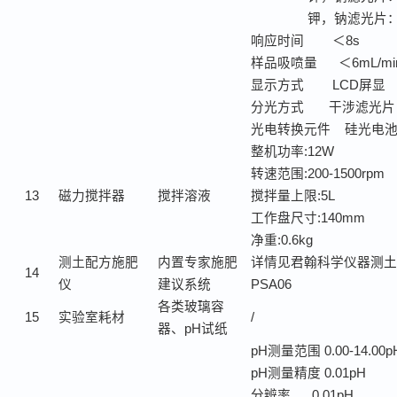
钾，钠滤光片
响应时间
＜
8s
样品吸喷量
＜
6mL/mi
显示方式
LCD
屏显
分光方式
干涉滤光片
光电转换元件
硅光电
整机功率
:12W
转速范围
:200-1500rpm
13
磁力搅拌器
搅拌溶液
搅拌量上限
:5L
工作盘尺寸
:140mm
净重
:0.6kg
测土配方施肥
内置专家施肥
详情见君翰科学仪器
测土
14
仪
建议系统
PSA06
各类玻璃容
15
实验室耗材
/
器、
pH
试纸
pH
测量范围
0.00-14.00p
pH
测量精度
0.01pH
分辨率
0.01pH