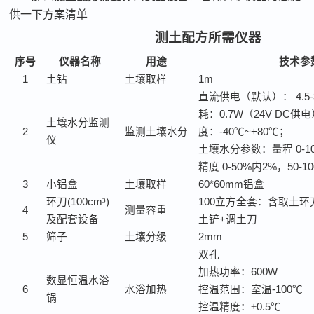
供一下方案清单
测土配方所需仪器
序号
仪器名称
用途
技术参
1
土钻
土壤取样
1m
直流供电（默认）：
4.5
耗：
0.7W
（
24V DC
供电
土壤水分监测
2
监测土壤水分
度：
-40
℃
~+80
℃；
仪
土壤水分参数：量程
0-1
精度
0-50%
内
2%
，
50-1
3
小铝盒
土壤取样
60*60mm
铝盒
环刀
(100cm
³
)
100
立方全套：含取土环
4
测量容重
及配套设备
土铲
+
调土刀
5
筛子
土壤分级
2mm
双孔
加热功率：
600W
数显恒温水浴
6
水浴加热
控温范围：室温
-100
℃
锅
控温精度：
±
0.5
℃