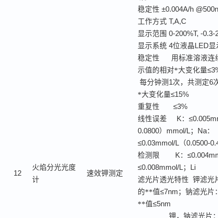
稳定性
±0.004A/h @500
工作方式
T,A,C
显示范围
0-200%T, -0.3-
显示系统
4
位液晶
LED
显
稳定性
用标准溶液连
示值的相对*大变化量
≤3
每分钟测
1
次，共测定
6
*大变化量
≤15%
重复性
≤3%
线性误差
K
：
≤0.005m
0.0800
）
mmol/L
；
Na
：
≤0.03mmol/L
（
0.0500-0.
检测限
K
：
≤0.004mm
火焰分光光度
≤0.008mmol/L
；
Li
12
速效钾测定
计
滤光片透光特性
钾滤光
的**值
≤7nm
；钠滤光片
**值
≤5nm
钾，钠滤光片