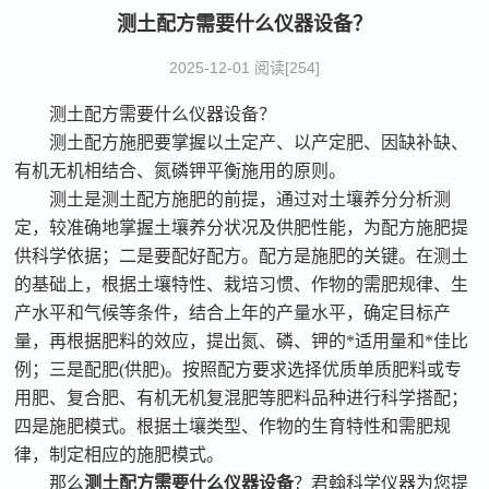
测土配方需要什么仪器设备？
2025-12-01 阅读[254]
测土配方需要什么
仪器
设备
？
测土配方施肥要掌握以土定产、以产定肥、因缺补缺、
有机无机相结合、氮磷钾平衡施用的原则。
测土是测土配方施肥的前提，通过对土壤养分分析测
定，较准确地掌握土壤养分状况及供肥性能，为配方施肥提
供科学依据；二是要配好配方。配方是施肥的关键。在测土
的基础上，根据土壤特性、栽培习惯、作物的需肥规律、生
产水平和气候等条件，结合上年的产量水平，确定目标产
量，再根据肥料的效应，提出氮、磷、钾的*适用量和*佳比
例；三是配肥
(供肥)。按照配方要求选择优质单质肥料或专
用肥、复合肥、有机无机复混肥等肥料品种进行科学搭配；
四是施肥模式。根据土壤类型、作物的生育特性和需肥规
律，制定相应的施肥模式。
那么
测土配方需要什么
仪器
设备
？
君翰科学仪器为您提