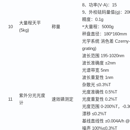
8
、功率
(V·A)
：
15
9
、外校砝码量值
(g)
：
20
精度：
0.1g
大量程天平
10
称量
*大量程：
5000g
(5kg)
秤盘直径：
180*160mm
光学系统
消色差
Czerny-
grating)
波长范围
195-1020nm
波长准确度
±2nm
光谱带宽
5nm
波长重复性
1nm
杂散光
≤0.3%T
光度准确性
0.5%T
紫外分光光度
11
速效磷测定
光度重复性
0.2%T
计
光度范围
0-200%T
，
-0.
漂移
≤0.2%T
基线直线性
±0.004A/h 
噪声
100%≤0.3%T