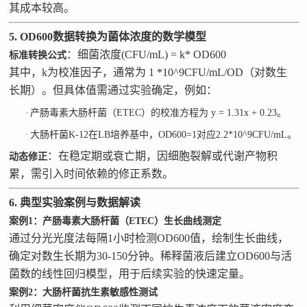
其成本较高。
5. OD600数据转换为菌体浓度的数学模型
：细菌浓度
(CFU/mL) = k
*
OD600
标准转换公式
其中，
k
为校准因子，通常为
1
*
10^9CFU/mL/OD
（对数生
长期）。但具体值需通过实验确定，例如：
·
产肠毒素大肠杆菌（
ETEC
）的校准方程为
y = 1.31x + 0.23
。
·
大肠杆菌
K-12
在
LB
培养基中，
OD600=1
对应
2.2
*
10^9CFU/mL
。
：在稳定期或衰亡期，因细胞裂解或代谢产物积
动态修正
累，需引入时间依赖的修正系数。
6. 典型实验案例与数据解读
案例
1
：产肠毒素大肠杆菌（
ETEC
）生长曲线测定
通过分光光度法每隔
1
小时检测
OD600
值，绘制生长曲线，
确定对数生长期为
30-150
分钟。稀释菌液后建立
OD600
与活
菌数的线性回归模型，用于后续实验的快速定量。
案例
2
：大肠杆菌抗生素敏感性测试