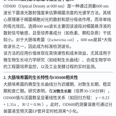
OD600
（
Optical Density at 600 nm
）是一种通过测量
600 nm
波长下菌液光散射强度来估算细菌浓度的光谱学方法。其核
心原理基于细菌细胞对光的散射和部分吸收作用，而非单纯
的吸光效应。选择
600 nm
波长主要因该波段对细菌悬浮液的
散射信号敏感，且受培养基成分（如色素、颗粒杂质）干扰
较小。对于大肠埃希菌（
），
600 nm
是其*大吸
Escherichia coli
收波长之一，因此成为标准检测波长。
该方法的应用价值体现在其快速性和成本效益，尤其适用于
微生物生长动力学研究（如绘制生长曲线）、合成生物学中
的工程菌培养监控，以及工业发酵过程的实时监测。
2. 大肠埃希菌的生长特性与OD600相关性
大肠埃希菌的典型生长曲线分为迟缓期、对数生长期、稳定
期和衰亡期。研究表明，在
（培养
30-150
分钟），
对数生长期
OD600
值与活菌数呈显著线性关系（如回归方程：
y = 0.23
+ 1.31x
，
R^2 = 0.96
）。此时，
OD600
的测量误差可通过分
装菌液至预灭菌
EP
管并定时检测来*小化。