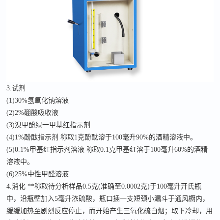
3.试剂
(1)30%氢氧化钠溶液
(2)2%硼酸吸收液
(3)溴甲酚绿一甲基红指示剂
(4)1%酚酞指示剂 称取1克酚酞溶于100毫升90%的酒精溶液中。
(5)0.1%甲基红指示剂溶液 称取0.1克甲基红溶于100毫升60%的酒精
溶液中。
(6)25%中性甲醛溶液
4.消化 **称取待分析样品0.5克(准确至0.0002克)于100毫升开氏瓶
中，沿瓶壁加入5毫升浓硫酸，瓶口插一支短颈小漏斗于通风橱内，
缓缓加热至剧烈反应停止，而开始产生三氧化硫白烟；取下冷却，用