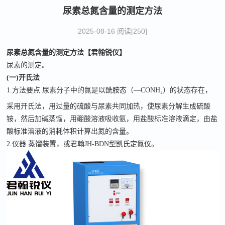
尿素总氮含量的测定方法
2025-08-16 阅读[250]
尿素总氮含量
的测定
方法【君翰锐仪】
尿素的测定。
(一)开氏法
1.方法要点 尿素分子中的氮是以酰胺态（—CONH₂）
的状态存在，
采用开氏法，用过量的硫酸与尿素共同加热，使尿素分解生成硫酸
铵，然后加碱蒸馏，用硼酸溶液吸收氨，用盐酸标准溶液滴定，由盐
酸标准溶液的消耗体积计算出氮的含量。
2.仪器 蒸馏装置，或君翰JH-BDN型
凯氏定氮仪
。