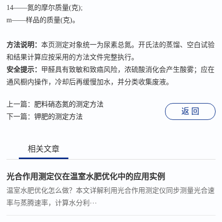
14——氮的摩尔质量(克);
m——样品的质量(克)。
方法说明：
本页测定对象统一为尿素总氮。开氏法的蒸馏、空白试验
和结果计算应按采用的方法文件完整执行。
安全提示：
甲醛具有致敏和致癌风险，浓硫酸消化会产生酸雾；应在
通风橱内操作，冷却后再缓慢加水，并分类收集废液。
上一篇：
肥料硝态氮的测定方法
返 回
下一篇：
钾肥的测定方法
相关文章
光合作用测定仪在温室水肥优化中的应用实例
温室水肥优化怎么做？本文详解利用光合作用测定仪同步测量光合速
率与蒸腾速率，计算水分利···