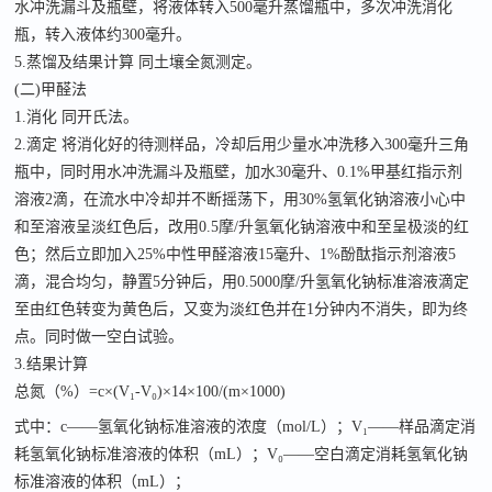
水冲洗漏斗及瓶壁，将液体转入500毫升蒸馏瓶中，多次冲洗消化
瓶，转入液体约300毫升。
5.蒸馏及结果计算 同土壤全氮测定。
(二)甲醛法
1.消化 同开氏法。
2.滴定 将消化好的待测样品，冷却后用少量水冲洗移入300毫升三角
瓶中，同时用水冲洗漏斗及瓶壁，加水30毫升、0.1%甲基红指示剂
溶液2滴，在流水中冷却并不断摇荡下，用30%氢氧化钠溶液小心中
和至溶液呈淡红色后，改用0.5摩/升氢氧化钠溶液中和至呈极淡的红
色；然后立即加入25%中性甲醛溶液15毫升、1%酚酞指示剂溶液5
滴，混合均匀，静置5分钟后，用0.5000摩/升氢氧化钠标准溶液滴定
至由红色转变为黄色后，又变为淡红色并在1分钟内不消失，即为终
点。同时做一空白试验。
3.结果计算
总氮（%）=c×(V₁-V₀)×14×100/(m×1000)
式中：
c——氢氧化钠标准溶液的浓度（mol/L）；V₁——样品滴定消
耗氢氧化钠标准溶液的体积（mL）；V₀——空白滴定消耗氢氧化钠
标准溶液的体积（mL）；