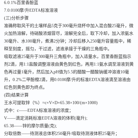
6.0.1%百里香酚蓝
7.0.0100摩/升EDTA标准溶液
(三)分析步骤
准确称取风干的土壤样品
5克于300毫升烧杯中加入混合酸25毫升，微
火加热溶解，待硝酸浓烟冒尽，溶解完全后，取下冷却，加入浓氨水
30毫升、水100毫升，煮沸2分钟；冷却后移入250毫升容量瓶中，稀
释至刻度，摇匀，干过滤，滤液承接于干燥的三角瓶中。
吸取滤液
25毫升于300毫升三角瓶中，加入适量水，百里香酚蓝指示
剂2滴，用1:1盐酸调整溶液由黄色到红色，再用1:1氨水调至溶液到黄
色再过量1毫升，然后加入pH值为5.5的醋酸一醋酸钠缓冲溶液10毫
升，0.2%二甲酚橙2滴，用0.0100摩/升的标准EDTA溶液滴至溶液由
红色到黄色即为终点。
(四)结果计算
王水可提取锌（%）=c×V×D×65.38×100/(m×1000)
式中：
c——EDTA标准溶液的浓度；
V——滴定消耗标准EDTA溶液的体积(毫升);
65.38——锌的摩尔质量(克);
分取倍数
——待测液总体积250毫升/吸取待测液体积25毫升；