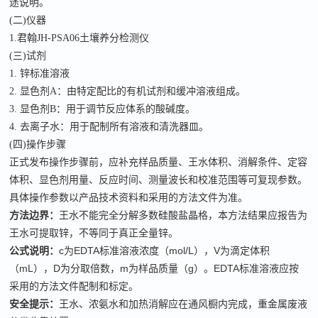
途说明。
(二)仪器
1.君翰JH-PSA06土壤养分检测仪
(三)试剂
1. 锌标准溶液
2. 显色剂A：由特定配比的有机试剂和缓冲溶液组成。
3. 显色剂B：用于调节反应体系的酸碱度。
4. 去离子水：用于配制所有溶液和清洗器皿。
(四)操作步骤
正式发布操作步骤前，应补充样品质量、王水体积、消解条件、定容
体积、显色剂用量、反应时间、测量波长和校准范围等可复现参数。
具体操作参数以产品技术资料和采用的方法文件为准。
方法边界：
王水不能完全分解多数硅酸盐晶格，本方法结果应报告为
王水可提取锌，不等同于真正全量锌。
公式说明：
c为EDTA标准溶液浓度（mol/L），V为滴定体积
（mL），D为分取倍数，m为样品质量（g）。EDTA标准溶液应按
采用的方法文件配制和标定。
安全提示：
王水、浓氨水和加热消解应在通风橱内完成，重金属废液