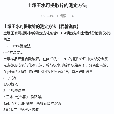
土壤王水可提取锌的测定方法
2025-08-11 阅读[224]
土壤王水可提取锌的测定
方法【君翰锐仪】
土壤王水可提取锌的测定
方法包含
EDTA
滴定法和
土壤养分检测仪
-比
色法
一、
EDTA
滴定法
(一)方法要点
土壤样品经混合酸溶解，在
pH值为8.5~9.5的氨性介质中大部分金属
元素都形成氢氧化物沉淀，锌与氨水形成锌氨络离子，分离出沉淀，
在pH值为5.5时用标准的EDTA溶液滴定锌，算出锌的含量。
(二)试剂
1.氨水(浓)
2.1:1盐酸溶液
3.王水 3份盐酸+1份硝酸。
4.pH值为5.5的醋酸—醋酸钠缓冲溶液
5.0.2%二甲酚橙水溶液