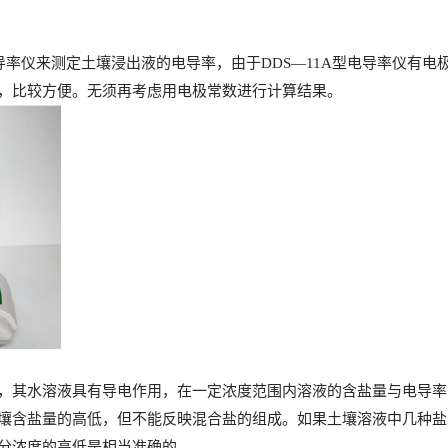
导率仪来测定土壤浸出液的电导率，由于
DDS—
11A
型电导率仪有电
，比较方便。无须再考虑用电极常数进行计算结果。
，其水溶液具有导电作用，在一定浓度范围内溶液的含盐量与电导率
壤含盐量的高低，但不能反映混合盐的组成。如果土壤溶液中几种盐
分浓度的高低是相当准确的。