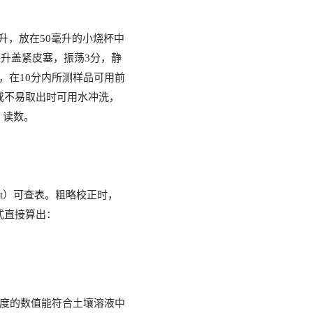
毫升，放在50毫升的小烧杯中
毫升盖紧皮塞，振荡3分，静
温，在10分内所测样品可用前
或不易取出时可用水冲洗，
，读数。
t
）
可查表。粗略校正时，
式直接算出：
度的数值能符合土壤溶液中