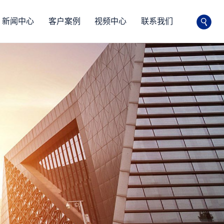
新闻中心
客户案例
视频中心
联系我们