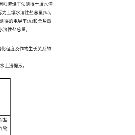
用残渣烘干法测得土壤水溶
标为土壤水溶性盐总量
(%)
，
测得的电导率
(X)和全盐量
水溶性盐总量。
渍化程度及作物生长关系的
1水土浸提液。
对盐
作物