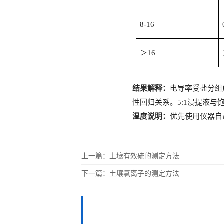
8-16
＞
16
结果解释：
电导率受盐分组
性回归关系。5:1浸提液与
温度说明：
优先使用仪器自
上一篇：
土壤有效硫的测定方法
下一篇：
土壤氯离子的测定方法