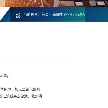
当前位置：
首页
>>
新闻中心
>>
行业动态
盐量。
升三角瓶中，加无二氧化碳水
重新过滤或弃去浊液，收集清