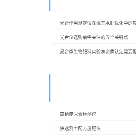
光合作用测定仪在温室水肥优化中的
光合仪选购前需关注的五个关键点
复合微生物肥料实验室资质认定需要
高精度尿素检测仪
快速测土配方施肥仪