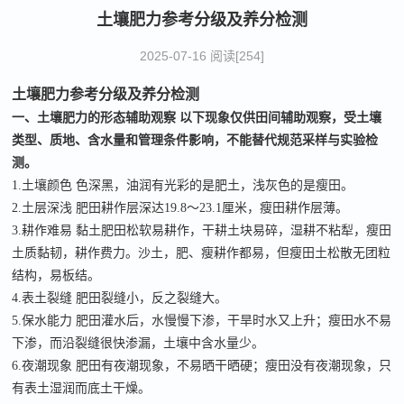
土壤肥力参考分级及养分检测
2025-07-16 阅读[254]
土壤肥力参考分级
及养分检测
一、土壤肥力的形态辅助观察 以下现象仅供田间辅助观察，受土壤
类型、质地、含水量和管理条件影响，不能替代规范采样与实验检
测。
1.土壤颜色 色深黑，油润有光彩的是肥土，浅灰色的是瘦田。
2.土层深浅 肥田耕作层深达19.8～23.1厘米，瘦田耕作层薄。
3.耕作难易 黏土肥田松软易耕作，干耕土块易碎，湿耕不粘犁，瘦田
土质黏韧，耕作费力。沙土，肥、瘦耕作都易，但瘦田土松散无团粒
结构，易板结。
4.表土裂缝 肥田裂缝小，反之裂缝大。
5.保水能力 肥田灌水后，水慢慢下渗，干旱时水又上升；瘦田水不易
下渗，而沿裂缝很快渗漏，土壤中含水量少。
6.夜潮现象 肥田有夜潮现象，不易晒干晒硬；瘦田没有夜潮现象，只
有表土湿润而底土干燥。