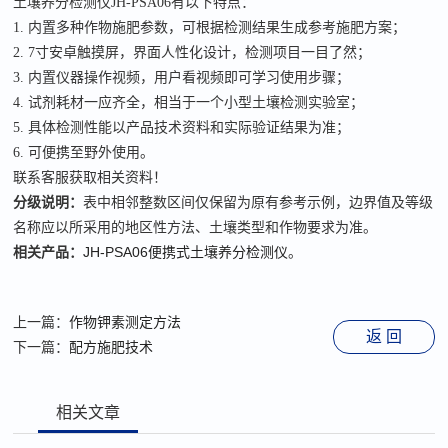
土壤养分检测仪
JH-PSA06有以下特点：
1.
内置多种作物施肥参数，可根据检测结果生成参考施肥方案
；
2.
7寸安卓触摸屏，界面人性化设计，检测项目一目了然；
3.
内置仪器操作视频，用户看视频即可学习使用步骤；
4.
试剂耗材一应齐全，相当于一个小型土壤检测实验室；
5.
具体检测性能以产品技术资料和实际验证结果为准
；
6.
可便携至野外使用。
联系客服获取相关资料！
分级说明：
表中相邻整数区间仅保留为原有参考示例，边界值及等级
名称应以所采用的地区性方法、土壤类型和作物要求为准。
相关产品：
JH-PSA06便携式土壤养分检测仪
。
上一篇：
作物钾素测定方法
返 回
下一篇：
配方施肥技术
相关文章