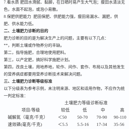
7.看水质 肥田水滑腻、黏脚，在日晒时易产生大气泡；瘦田水清淡无
色，水面不起泡，或泡小易散。
8.保肥供肥能力 肥田保肥、供肥能力强，瘦田易漏水、漏肥，供
肥、供水能力低。
二、土壤肥力诊断的目的
肥力
诊断的目的是为解决生产上的问题，主要有以下几点：
**，判断土壤或作物养分的丰缺。
第二，指导施肥，合理地使用肥料。
第三，以产定肥，搞好科学施肥计划。
第四，改良土壤，用地养地，轮作、间作、套作、布局以及其他发生
的营养病症都要用营养诊断技术来解决问题。
三
、土壤肥力诊断等级标准
以下分级表为参考示例，未注明来源、地区和适用作物，不应作为统
一判定标准：
土壤肥力等级诊断标准
项目
/等级
较低
低
中
高
碱解氮（毫克
/千克）
＜
50
50-70
70-90
90-110
速效磷
(毫克/千克)
＜
5.5
5.5-16
17-34
35-56